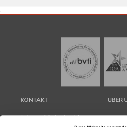
.
KONTAKT
ÜBER 
Eschenauer & Partner Immobilien
Eschenauer
Immobilienmakler HEIDELBERG
inhaberge