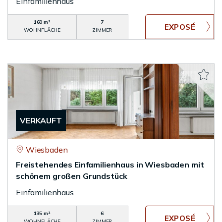
Einfamilienhaus
160 m²
7
WOHNFLÄCHE
ZIMMER
VERKAUFT
Wiesbaden
Freistehendes Einfamilienhaus in Wiesbaden mit
schönem großen Grundstück
Einfamilienhaus
135 m²
6
WOHNFLÄCHE
ZIMMER