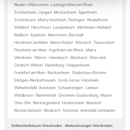
Nieder-Hilbersheim
Ludwigshafen am Rhein
Schriesheim
Langen
Meckesheim
Eppelheim
Schönbrunn
Mainz-Kostheim
Reilingen
Neulußheim
Walldorf
Hirschhorn
Laudenbach
Mörfelden-Walldorf
Nußloch
Eppstein
Mannheim
Bürstadt
Hochheim am Main
Mainz-Kastel
Wiesloch
Taunusstein
Flörsheim am Main
Ingelheim am Rhein
Mainz
Weinheim
Worms
Hemsbach
Eberbach
Oberzent
Oestrich-Winkel
Heidelberg
Heppenheim
Frankfurt am Main
Nackenheim
Stadecken-Elsheim
Edingen-Neckarhausen
Groß-Gerau
Harxheim
Wilhelmsfeld
Ilvesheim
Schwetzingen
Leimen
Waldbrunn
Bammental
Ginsheim-Gustavsburg
Mauer
Ober Olm
Neckargemünd
Hockenheim
Maxdorf
Neckarsteinach
Mosbach
Schönau
Immobilie verkaufen
Einfamilienhäuser Wiesbaden
Mietwohnungen Wiesbaden