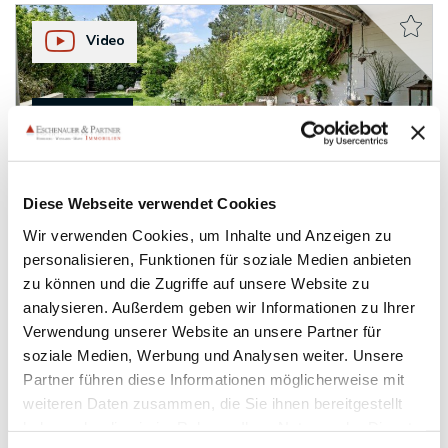
Video
VERKAUFT
Wiesbaden
Diese Webseite verwendet Cookies
FAMILIENTRAUM IM GRÜNEN - Liebevoll
gestaltetes Reihenmittelhaus mit großem
Wir verwenden Cookies, um Inhalte und Anzeigen zu
Garten in ruhiger Lage
personalisieren, Funktionen für soziale Medien anbieten
zu können und die Zugriffe auf unsere Website zu
Reihenmittelhaus
analysieren. Außerdem geben wir Informationen zu Ihrer
Verwendung unserer Website an unsere Partner für
126 m²
6
WOHNFLÄCHE
ZIMMER
soziale Medien, Werbung und Analysen weiter. Unsere
Partner führen diese Informationen möglicherweise mit
weiteren Daten zusammen, die Sie ihnen bereitgestellt
haben oder die sie im Rahmen Ihrer Nutzung der Dienste