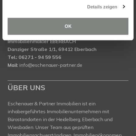
Wasserrolle 16, 65201 Wiesbaden
Details zeigen
Tel.: 0611 - 900 66 743
Mail:
info@eschenauer-partner.de
OK
Eschenauer & Partner Immobilien
Immobilienmakler EBERBACH
Danziger Straße 1/1, 69412 Eberbach
Tel.: 06271 - 94 59 556
Mail:
info@eschenauer-partner.de
ÜBER UNS
Eschenauer & Partner Immobilien ist ein
inhabergeführtes Immobilienunternehmen mit
Bürostandorten in der Heidelberg, Eberbach und
Wiesbaden. Unser Team aus geprüften
Immobiliensachverständigen, Immobilienökonomen