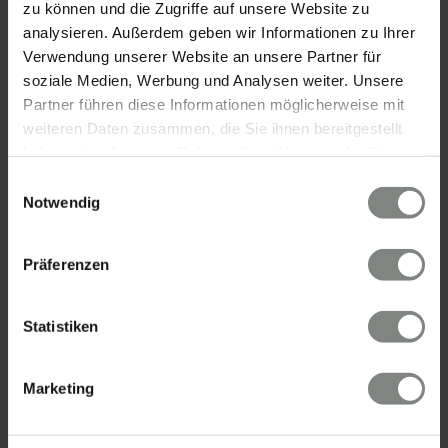
zu können und die Zugriffe auf unsere Website zu
analysieren. Außerdem geben wir Informationen zu Ihrer
Verwendung unserer Website an unsere Partner für
soziale Medien, Werbung und Analysen weiter. Unsere
Partner führen diese Informationen möglicherweise mit
weiteren Daten zusammen, die Sie ihnen bereitgestellt
KONTAKT
haben oder die sie im Rahmen Ihrer Nutzung der Dienste
gesammelt haben. Sie geben Einwilligung zu unseren
Einwilligungsauswahl
Eschenauer & Partner Immobilien
Cookies, wenn Sie unsere Webseite weiterhin nutzen.
Notwendig
Immobilienmakler HEIDELBERG
Immobilien Heidelberg
Präferenzen
Akademiestraße 1, 69117 Heidelberg
Tel.:
06221 - 67 26 077
Mail:
info@eschenauer-partner.de
Statistiken
Eschenauer & Partner Immobilien
Marketing
Immobilienmakler WIESBADEN
Immobilien Wiesbaden