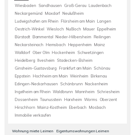
Wiesbaden
Sandhausen
Groß-Gerau
Laudenbach
Neckargemünd
Maxdorf
Neulußheim
Ludwigshafen am Rhein
Flörsheim am Main
Langen
Oestrich-Winkel
Wiesloch
Nußloch
Mauer
Eppelheim
Bürstadt
Bammental
Nieder-Hilbersheim
Reilingen
Neckarsteinach
Hemsbach
Heppenheim
Mainz
Walldorf
Ober Olm
Hockenheim
Schwetzingen
Heidelberg
Ilvesheim
Stadecken-Elsheim
Ginsheim-Gustavsburg
Frankfurt am Main
Schönau
Eppstein
Hochheim am Main
Weinheim
Birkenau
Edingen-Neckarhausen
Schönbrunn
Nackenheim
Ingelheim am Rhein
Waldbrunn
Mannheim
Schriesheim
Dossenheim
Taunusstein
Harxheim
Worms
Oberzent
Hirschhorn
Mainz-Kostheim
Eberbach
Mosbach
Immobilie verkaufen
Wohnung miete Leimen
Eigentumswohnungen Leimen