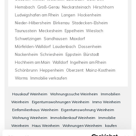
Hemsbach
Groß-Gerau
Neckarsteinach
Hirschhorn
Ludwigshafen am Rhein
Langen
Hockenheim
Nieder-Hilbersheim
Birkenau
Stadecken-Elsheim
Taunusstein
Meckesheim
Eppelheim
Wiesloch
Schwetzingen
Sandhausen
Maxdorf
Mörfelden-Walldorf
Laudenbach
Dossenheim
Nackenheim
Schriesheim
Eppstein
Bürstadt
Hochheim am Main
Walldorf
Ingelheim am Rhein
Schönbrunn
Heppenheim
Oberzent
Mainz-Kostheim
Worms
Immobilie verkaufen
Hauskauf Weinheim
Wohnungssuche Weinheim
Immobilien
Weinheim
Eigentumswohnungen Weinheim
Immo Weinheim
Einfamilienhaus Weinheim
Eigentumswohnung Weinheim
Wohnung Weinheim
Immobilienkauf Weinheim
Immobilie
Weinheim
Haus Weinheim
Wohnungen Weinheim
kaufen
Weinheim
Einfamilienhäuser Weinheim
Häuser Weinheim