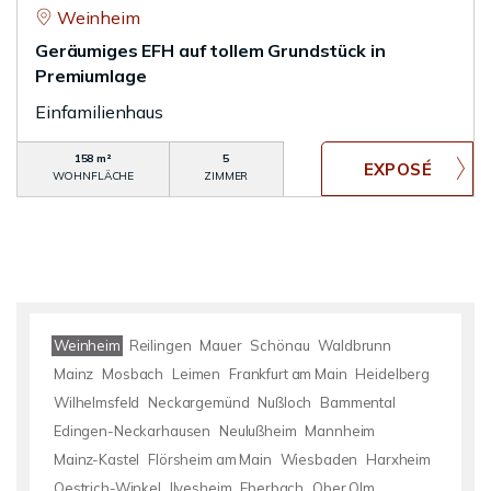
Weinheim
Geräumiges EFH auf tollem Grundstück in
Premiumlage
Einfamilienhaus
158 m²
5
WOHNFLÄCHE
ZIMMER
Weinheim
Reilingen
Mauer
Schönau
Waldbrunn
Mainz
Mosbach
Leimen
Frankfurt am Main
Heidelberg
Wilhelmsfeld
Neckargemünd
Nußloch
Bammental
Edingen-Neckarhausen
Neulußheim
Mannheim
Mainz-Kastel
Flörsheim am Main
Wiesbaden
Harxheim
Oestrich-Winkel
Ilvesheim
Eberbach
Ober Olm