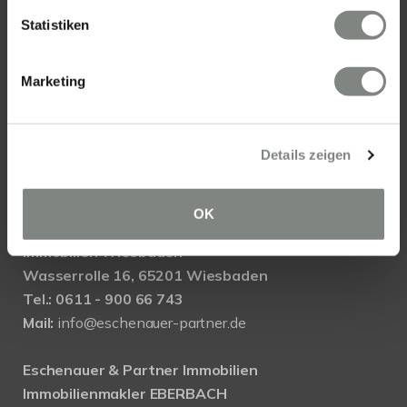
Statistiken
Eschenauer & Partner Immobilien
Immobilienmakler HEIDELBERG
Marketing
Immobilien Heidelberg
Akademiestraße 1, 69117 Heidelberg
Tel.:
06221 - 67 26 077
Details zeigen
Mail:
info@eschenauer-partner.de
Eschenauer & Partner Immobilien
OK
Immobilienmakler WIESBADEN
Immobilien Wiesbaden
Wasserrolle 16, 65201 Wiesbaden
Tel.: 0611 - 900 66 743
Mail:
info@eschenauer-partner.de
Eschenauer & Partner Immobilien
Immobilienmakler EBERBACH