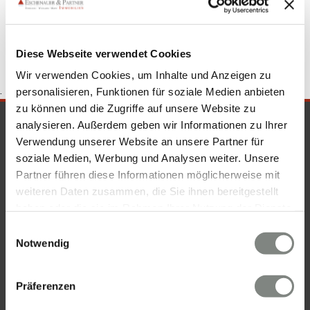
Wohnung suche Weinheim
Diese Webseite verwendet Cookies
Wir verwenden Cookies, um Inhalte und Anzeigen zu
.
personalisieren, Funktionen für soziale Medien anbieten
zu können und die Zugriffe auf unsere Website zu
SICHERHEIT & KOMPETENZ
analysieren. Außerdem geben wir Informationen zu Ihrer
Verwendung unserer Website an unsere Partner für
soziale Medien, Werbung und Analysen weiter. Unsere
Partner führen diese Informationen möglicherweise mit
weiteren Daten zusammen, die Sie ihnen bereitgestellt
haben oder die sie im Rahmen Ihrer Nutzung der Dienste
gesammelt haben. Sie geben Einwilligung zu unseren
Einwilligungsauswahl
Cookies, wenn Sie unsere Webseite weiterhin nutzen.
Notwendig
Präferenzen
KONTAKT