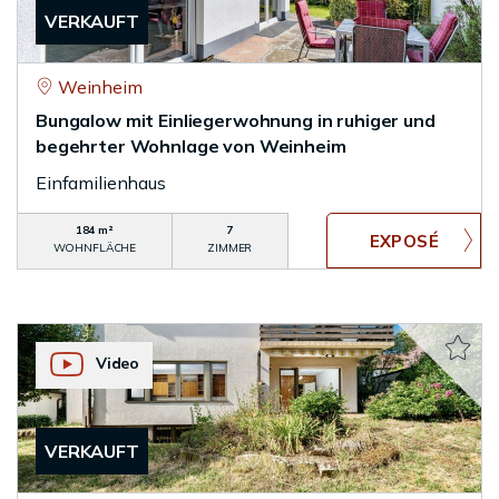
VERKAUFT
Weinheim
Bungalow mit Einliegerwohnung in ruhiger und
begehrter Wohnlage von Weinheim
Einfamilienhaus
184 m²
7
WOHNFLÄCHE
ZIMMER
Video
VERKAUFT