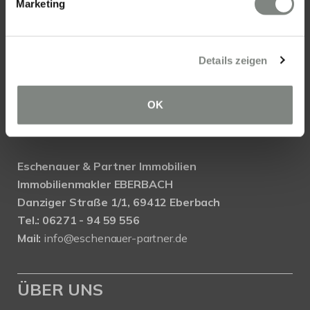
Mail:
info@eschenauer-partner.de
Marketing
Eschenauer & Partner Immobilien
Immobilienmakler WIESBADEN
Details zeigen
Immobilien Wiesbaden
Wasserrolle 16, 65201 Wiesbaden
OK
Tel.: 0611 - 900 66 743
Mail:
info@eschenauer-partner.de
Eschenauer & Partner Immobilien
Immobilienmakler EBERBACH
Danziger Straße 1/1, 69412 Eberbach
Tel.: 06271 - 94 59 556
Mail:
info@eschenauer-partner.de
ÜBER UNS