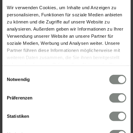
SICHERHEIT & KOMPETENZ
Wir verwenden Cookies, um Inhalte und Anzeigen zu
personalisieren, Funktionen für soziale Medien anbieten
zu können und die Zugriffe auf unsere Website zu
analysieren. Außerdem geben wir Informationen zu Ihrer
Verwendung unserer Website an unsere Partner für
soziale Medien, Werbung und Analysen weiter. Unsere
Partner führen diese Informationen möglicherweise mit
weiteren Daten zusammen, die Sie ihnen bereitgestellt
haben oder die sie im Rahmen Ihrer Nutzung der Dienste
gesammelt haben. Sie geben Einwilligung zu unseren
Einwilligungsauswahl
KONTAKT
Cookies, wenn Sie unsere Webseite weiterhin nutzen.
Notwendig
Eschenauer & Partner Immobilien
Präferenzen
Immobilienmakler HEIDELBERG
Immobilien Heidelberg
Statistiken
Akademiestraße 1, 69117 Heidelberg
Tel.:
06221 - 67 26 077