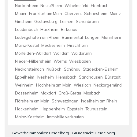
Nackenheim
Neulußheim
Wilhelmsfeld
Eberbach
Mauer
Frankfurt am Main
Oberzent
Schriesheim
Mainz
Ginsheim-Gustavsburg
Leimen
Schönbrunn
Laudenbach
Harxheim
Birkenau
Ludwigshafen am Rhein
Bammental
Langen
Mannheim
Mainz-Kastel
Meckesheim
Hirschhorn
Mörfelden-Walldorf
Walldorf
Waldbrunn
Nieder-Hilbersheim
Worms
Wiesbaden
Neckarsteinach
Nußloch
Schönau
Stadecken-Elsheim
Eppelheim
Ilvesheim
Hemsbach
Sandhausen
Bürstadt
Weinheim
Hochheim am Main
Wiesloch
Neckargemünd
Dossenheim
Maxdorf
Groß-Gerau
Mosbach
Flörsheim am Main
Schwetzingen
Ingelheim am Rhein
Hockenheim
Heppenheim
Eppstein
Taunusstein
Mainz-Kostheim
Immobilie verkaufen
Gewerbeimmobilien Heidelberg
Grundstücke Heidelberg