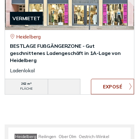
VERMIETET
Heidelberg
BESTLAGE FUßGÄNGERZONE - Gut
geschnittenes Ladengeschäft in 1A-Lage von
Heidelberg
Ladenlokal
262 m²
FLÄCHE
Heidelberg
Reilingen
Ober Olm
Oestrich-Winkel