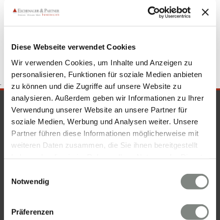
Wohnung suche Sandhausen
Immobilien Sandhausen
Immo
Sandhausen
Immobilie Sandhausen
Wohnungssuche
Sandhausen
Wohnung Sandhausen
Diese Webseite verwendet Cookies
Wir verwenden Cookies, um Inhalte und Anzeigen zu
personalisieren, Funktionen für soziale Medien anbieten
.
zu können und die Zugriffe auf unsere Website zu
analysieren. Außerdem geben wir Informationen zu Ihrer
SICHERHEIT & KOMPETENZ
Verwendung unserer Website an unsere Partner für
soziale Medien, Werbung und Analysen weiter. Unsere
Partner führen diese Informationen möglicherweise mit
weiteren Daten zusammen, die Sie ihnen bereitgestellt
haben oder die sie im Rahmen Ihrer Nutzung der Dienste
gesammelt haben. Sie geben Einwilligung zu unseren
Einwilligungsauswahl
Cookies, wenn Sie unsere Webseite weiterhin nutzen.
Notwendig
Präferenzen