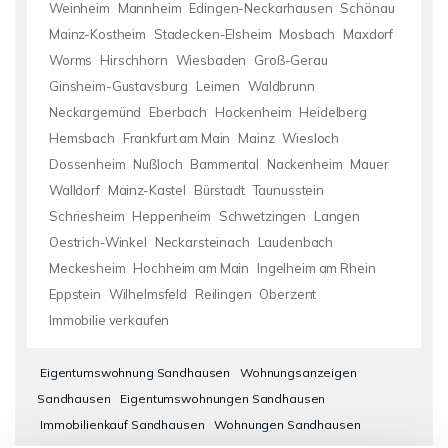
Weinheim
Mannheim
Edingen-Neckarhausen
Schönau
Mainz-Kostheim
Stadecken-Elsheim
Mosbach
Maxdorf
Worms
Hirschhorn
Wiesbaden
Groß-Gerau
Ginsheim-Gustavsburg
Leimen
Waldbrunn
Neckargemünd
Eberbach
Hockenheim
Heidelberg
Hemsbach
Frankfurt am Main
Mainz
Wiesloch
Dossenheim
Nußloch
Bammental
Nackenheim
Mauer
Walldorf
Mainz-Kastel
Bürstadt
Taunusstein
Schriesheim
Heppenheim
Schwetzingen
Langen
Oestrich-Winkel
Neckarsteinach
Laudenbach
Meckesheim
Hochheim am Main
Ingelheim am Rhein
Eppstein
Wilhelmsfeld
Reilingen
Oberzent
Immobilie verkaufen
Eigentumswohnung Sandhausen
Wohnungsanzeigen
Sandhausen
Eigentumswohnungen Sandhausen
Immobilienkauf Sandhausen
Wohnungen Sandhausen