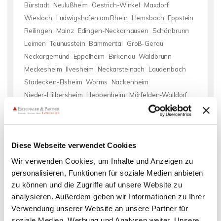
Bürstadt
Neulußheim
Oestrich-Winkel
Maxdorf
Wiesloch
Ludwigshafen am Rhein
Hemsbach
Eppstein
Reilingen
Mainz
Edingen-Neckarhausen
Schönbrunn
Leimen
Taunusstein
Bammental
Groß-Gerau
Neckargemünd
Eppelheim
Birkenau
Waldbrunn
Meckesheim
Ilvesheim
Neckarsteinach
Laudenbach
Stadecken-Elsheim
Worms
Nackenheim
Nieder-Hilbersheim
Heppenheim
Mörfelden-Walldorf
Heidelberg
Harxheim
Immobilie verkaufen
mieten Nußloch
Haus Nußloch
Wohnung miete Nußloch
Diese Webseite verwendet Cookies
Mietwohnung Nußloch
Wohnung suche Nußloch
Mietwohnungen Nußloch
Wohnungen Nußloch
Wir verwenden Cookies, um Inhalte und Anzeigen zu
Einfamilienhäuser Nußloch
Mietangebote Nußloch
Immobilien
personalisieren, Funktionen für soziale Medien anbieten
zu können und die Zugriffe auf unsere Website zu
Nußloch
Immobilienkauf Nußloch
Immo Nußloch
Hauskauf
analysieren. Außerdem geben wir Informationen zu Ihrer
Nußloch
Einfamilienhaus Nußloch
Wohnung Nußloch
Verwendung unserer Website an unsere Partner für
Wohnungsanzeigen Nußloch
Häuser Nußloch
soziale Medien, Werbung und Analysen weiter. Unsere