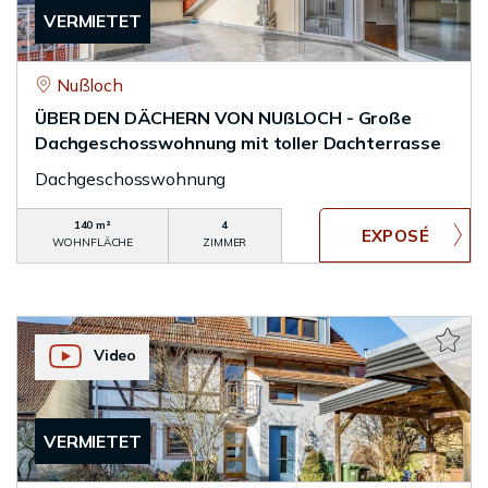
VERMIETET
Nußloch
ÜBER DEN DÄCHERN VON NUßLOCH - Große
Dachgeschosswohnung mit toller Dachterrasse
Dachgeschosswohnung
140 m²
4
WOHNFLÄCHE
ZIMMER
Video
VERMIETET