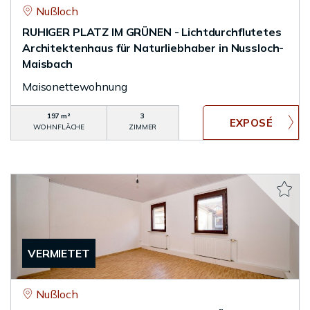
Nußloch
RUHIGER PLATZ IM GRÜNEN - Lichtdurchflutetes
Architektenhaus für Naturliebhaber in Nussloch-
Maisbach
Maisonettewohnung
197 m²
3
WOHNFLÄCHE
ZIMMER
VERMIETET
Nußloch