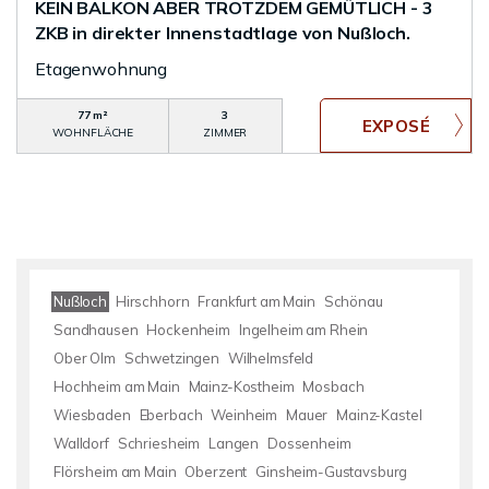
KEIN BALKON ABER TROTZDEM GEMÜTLICH - 3
ZKB in direkter Innenstadtlage von Nußloch.
Etagenwohnung
77 m²
3
WOHNFLÄCHE
ZIMMER
Nußloch
Hirschhorn
Frankfurt am Main
Schönau
Sandhausen
Hockenheim
Ingelheim am Rhein
Ober Olm
Schwetzingen
Wilhelmsfeld
Hochheim am Main
Mainz-Kostheim
Mosbach
Wiesbaden
Eberbach
Weinheim
Mauer
Mainz-Kastel
Walldorf
Schriesheim
Langen
Dossenheim
Flörsheim am Main
Oberzent
Ginsheim-Gustavsburg