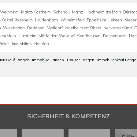
Weinheim
Mainz-Kostheim
Schönau
Mainz
Hochheim am Main
Bürstad
-Kastel
Ilvesheim
Laudenbach
Wilhelmsfeld
Eppelheim
Leimen
Nieder
m
Wiesbaden
Reilingen
Walldorf
Ingelheim am Rhein
Neckargemünd
G
 am Main
Harxheim
Mörfelden-Walldorf
Sandhausen
Dossenheim
Hoc
inkel
Immobilie verkaufen
Hauskauf Langen
Immobilie Langen
Häuser Langen
Immobilienkauf Lange
SICHERHEIT & KOMPETENZ