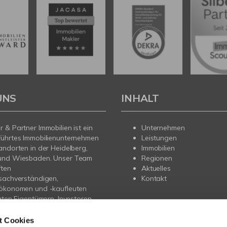
UNS
INHALT
 & Partner Immobilien ist ein
Unternehmen
führtes Immobilienunternehmen
Leistungen
andorten in der Heidelberg,
Immobilien
und Wiesbaden. Unser Team
Regionen
ften
Aktuelles
sachverständigen,
Kontakt
nökonomen und -kaufleuten
vaten Eigentümern, Investoren
gern professionelle
ung beim Verkauf, der
t Cookies