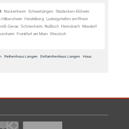
t
Nackenheim
Schwetzingen
Stadecken-Elsheim
-Hilbersheim
Heidelberg
Ludwigshafen am Rhein
roß-Gerau
Schriesheim
Nußloch
Hemsbach
Maxdorf
kenheim
Frankfurt am Main
Wiesloch
n
Reihenhaus Langen
Einfamilienhaus Langen
Haus