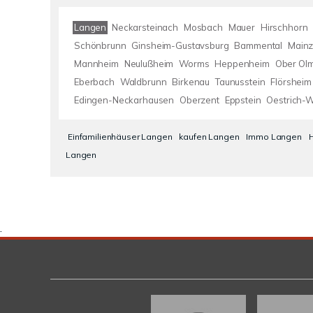
Langen
Neckarsteinach
Mosbach
Mauer
Hirschhorn
Schönbrunn
Ginsheim-Gustavsburg
Bammental
Mainz
Mannheim
Neulußheim
Worms
Heppenheim
Ober Ol
Eberbach
Waldbrunn
Birkenau
Taunusstein
Flörsheim
Edingen-Neckarhausen
Oberzent
Eppstein
Oestrich-W
Einfamilienhäuser Langen
kaufen Langen
Immo Langen
Langen
.