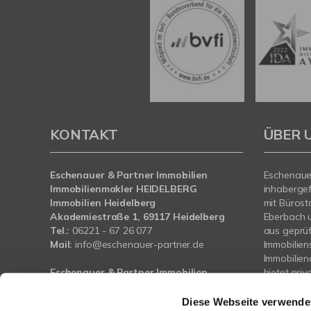
KONTAKT
ÜBER 
Eschenauer & Partner Immobilien
Eschenauer
Immobilienmakler HEIDELBERG
inhaberge
Immobilien Heidelberg
mit Bürost
Akademiestraße 1, 69117 Heidelberg
Eberbach 
Tel.:
06221 - 67 26 077
aus geprü
Mail:
info@eschenauer-partner.de
Immobilien
Immobilie
Eschenauer & Partner Immobilien
bietet pri
Immobilienmakler WIESBADEN
und Bauträ
Immobilien Wiesbaden
Unterstütz
Diese Webseite verwende