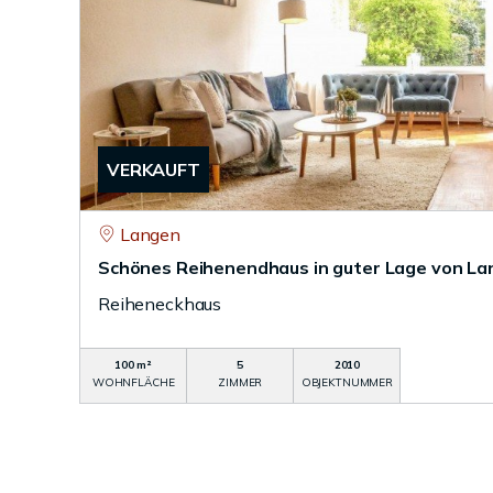
VERKAUFT
Langen
Schönes Reihenendhaus in guter Lage von L
Reiheneckhaus
100 m²
5
2010
WOHNFLÄCHE
ZIMMER
OBJEKTNUMMER