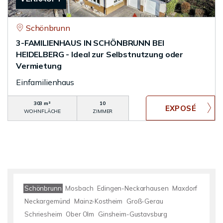
Schönbrunn
3-FAMILIENHAUS IN SCHÖNBRUNN BEI
HEIDELBERG - Ideal zur Selbstnutzung oder
Vermietung
Einfamilienhaus
303 m²
10
WOHNFLÄCHE
ZIMMER
Schönbrunn
Mosbach
Edingen-Neckarhausen
Maxdorf
Neckargemünd
Mainz-Kostheim
Groß-Gerau
Schriesheim
Ober Olm
Ginsheim-Gustavsburg