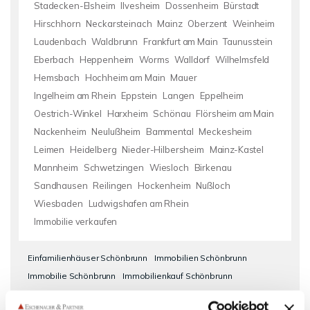
Stadecken-Elsheim
Ilvesheim
Dossenheim
Bürstadt
Hirschhorn
Neckarsteinach
Mainz
Oberzent
Weinheim
Laudenbach
Waldbrunn
Frankfurt am Main
Taunusstein
Eberbach
Heppenheim
Worms
Walldorf
Wilhelmsfeld
Hemsbach
Hochheim am Main
Mauer
Ingelheim am Rhein
Eppstein
Langen
Eppelheim
Oestrich-Winkel
Harxheim
Schönau
Flörsheim am Main
Nackenheim
Neulußheim
Bammental
Meckesheim
Leimen
Heidelberg
Nieder-Hilbersheim
Mainz-Kastel
Mannheim
Schwetzingen
Wiesloch
Birkenau
Sandhausen
Reilingen
Hockenheim
Nußloch
Wiesbaden
Ludwigshafen am Rhein
Immobilie verkaufen
Einfamilienhäuser Schönbrunn
Immobilien Schönbrunn
Immobilie Schönbrunn
Immobilienkauf Schönbrunn
Einfamilienhaus Schönbrunn
Haus Schönbrunn
Immo