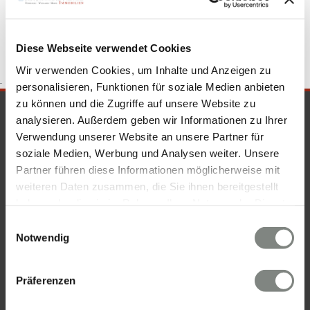
Schönbrunn
Häuser Schönbrunn
Hauskauf Schönbrunn
Diese Webseite verwendet Cookies
Wir verwenden Cookies, um Inhalte und Anzeigen zu
.
personalisieren, Funktionen für soziale Medien anbieten
zu können und die Zugriffe auf unsere Website zu
SICHERHEIT & KOMPETENZ
analysieren. Außerdem geben wir Informationen zu Ihrer
Verwendung unserer Website an unsere Partner für
soziale Medien, Werbung und Analysen weiter. Unsere
Partner führen diese Informationen möglicherweise mit
weiteren Daten zusammen, die Sie ihnen bereitgestellt
haben oder die sie im Rahmen Ihrer Nutzung der Dienste
gesammelt haben. Sie geben Einwilligung zu unseren
Einwilligungsauswahl
Cookies, wenn Sie unsere Webseite weiterhin nutzen.
Notwendig
Präferenzen
KONTAKT