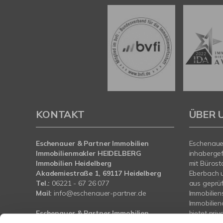
KONTAKT
ÜBER 
Eschenauer & Partner Immobilien
Eschenauer
Immobilienmakler HEIDELBERG
inhaberge
Immobilien Heidelberg
mit Bürost
Akademiestraße 1, 69117 Heidelberg
Eberbach 
Tel.:
06221 - 67 26 077
aus geprü
Mail:
info@eschenauer-partner.de
Immobilien
Immobilie
Eschenauer & Partner Immobilien
bietet pri
Immobilienmakler WIESBADEN
und Bauträ