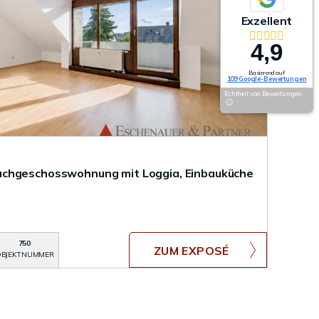
Exzellent
4,9
Basierend auf
109 Google-Bewertungen
Echtheit von Bewertungen
chgeschosswohnung mit Loggia, Einbauküche
750
ZUM EXPOSÉ
BJEKTNUMMER