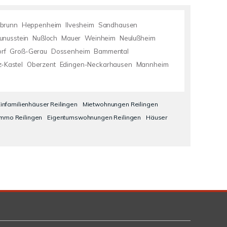
brunn
Heppenheim
Ilvesheim
Sandhausen
unusstein
Nußloch
Mauer
Weinheim
Neulußheim
rf
Groß-Gerau
Dossenheim
Bammental
-Kastel
Oberzent
Edingen-Neckarhausen
Mannheim
infamilienhäuser Reilingen
Mietwohnungen Reilingen
Immo Reilingen
Eigentumswohnungen Reilingen
Häuser