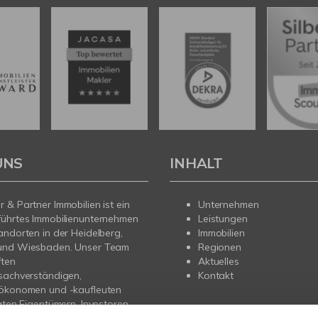
UNS
INHALT
 & Partner Immobilien ist ein
Unternehmen
führtes Immobilienunternehmen
Leistungen
andorten in der Heidelberg,
Immobilien
und Wiesbaden. Unser Team
Regionen
ften
Aktuelles
sachverständigen,
Kontakt
nökonomen und -kaufleuten
vaten Eigentümern, Investoren
gern professionelle