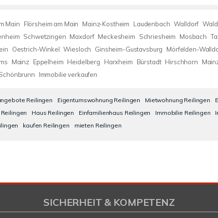
am Main
Flörsheim am Main
Mainz-Kostheim
Laudenbach
Walldorf
Wald
enheim
Schwetzingen
Maxdorf
Meckesheim
Schriesheim
Mosbach
Ta
ein
Oestrich-Winkel
Wiesloch
Ginsheim-Gustavsburg
Mörfelden-Walldo
ms
Mainz
Eppelheim
Heidelberg
Harxheim
Bürstadt
Hirschhorn
Mainz
Schönbrunn
Immobilie verkaufen
angebote Reilingen
Eigentumswohnung Reilingen
Mietwohnung Reilingen
E
Reilingen
Haus Reilingen
Einfamilienhaus Reilingen
Immobilie Reilingen
ilingen
kaufen Reilingen
mieten Reilingen
SICHERHEIT & KOMPETENZ