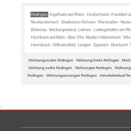
Reilingen
Ingelheim am Rhein
Hockenheim
Frankfurt 
Neckarsteinach
Stadecken-Elsheim
Wiesbaden
Nack
Birkenau
Neckargemünd
Leimen
Ludwigshafen am Rh
Hochheim am Main
Ober Olm
Nieder-Hilbersheim
Wor
Hemsbach
Wilhelmsfeld
Langen
Eppstein
Eberbach
Wohnungssuche Reilingen
Wohnung miete Reilingen
Miet
Wohnung suche Reilingen
Wohnungen Reilingen
Wohnung 
Reilingen
Wohnungsanzeigen Reilingen
Immobilienkauf Re
.