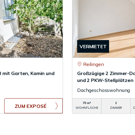
VERMIETET
Reilingen
 mit Garten, Kamin und
Großzügige 2 Zimmer-Da
und 2 PKW-Stellplätzen
Dachgeschosswohnung
70 m²
2
ZUM EXPOSÉ
WOHNFLÄCHE
ZIMMER
O