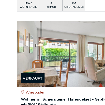
119 m²
6
697
WOHNFLÄCHE
ZIMMER
OBJEKTNUMMER
VERKAUFT
Wiesbaden
Wohnen im Schiersteiner Hafengebiet - Gep
mit PKW Stellplatz