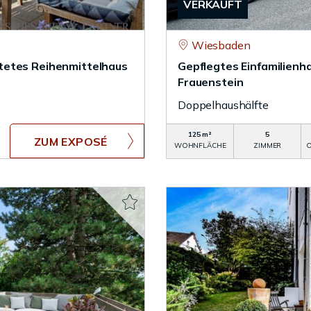
VERKAUFT
Wiesbaden
tetes Reihenmittelhaus
Gepflegtes Einfamilienh
Frauenstein
Doppelhaushälfte
125 m²
5
ZUM EXPOSÉ
WOHNFLÄCHE
ZIMMER
O