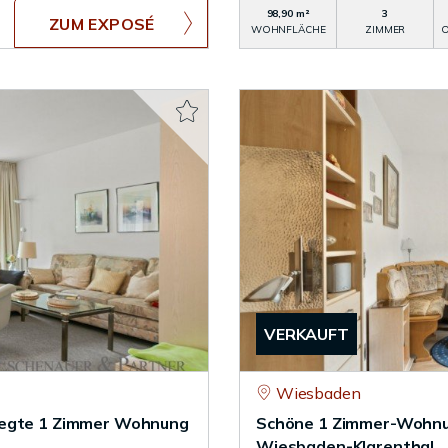
98,90 m²
3
ZUM EXPOSÉ
WOHNFLÄCHE
ZIMMER
O
VERKAUFT
Wiesbaden
flegte 1 Zimmer Wohnung
Schöne 1 Zimmer-Wohnun
Wiesbaden-Klarenthal