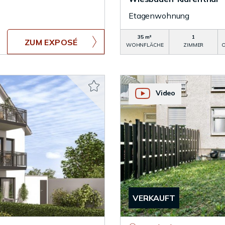
Etagenwohnung
35 m²
1
ZUM EXPOSÉ
WOHNFLÄCHE
ZIMMER
O
Video
VERKAUFT