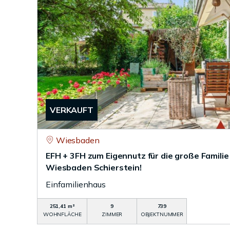
VERKAUFT
Wiesbaden
EFH + 3FH zum Eigennutz für die große Famili
Wiesbaden Schierstein!
Einfamilienhaus
251,41 m²
9
739
WOHNFLÄCHE
ZIMMER
OBJEKTNUMMER