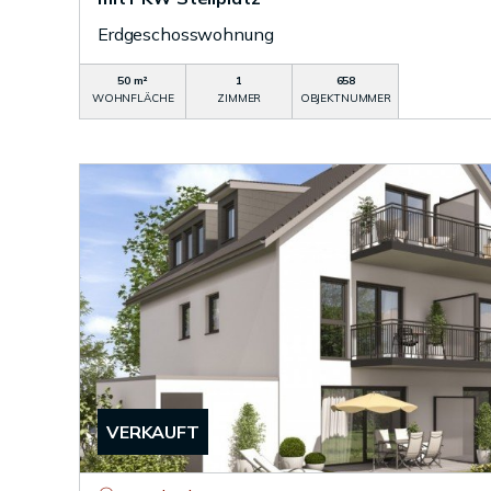
Erdgeschosswohnung
50 m²
1
658
WOHNFLÄCHE
ZIMMER
OBJEKTNUMMER
VERKAUFT