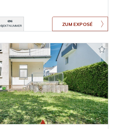
696
ZUM EXPOSÉ
BJEKTNUMMER