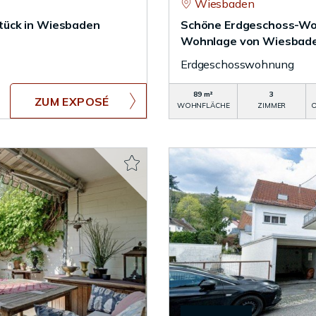
Wiesbaden
tück in Wiesbaden
Schöne Erdgeschoss-Woh
Wohnlage von Wiesbad
Erdgeschosswohnung
89 m²
3
ZUM EXPOSÉ
WOHNFLÄCHE
ZIMMER
O