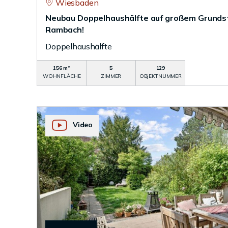
Wiesbaden
Neubau Doppelhaushälfte auf großem Grunds
Rambach!
Doppelhaushälfte
156 m²
5
129
WOHNFLÄCHE
ZIMMER
OBJEKTNUMMER
Video