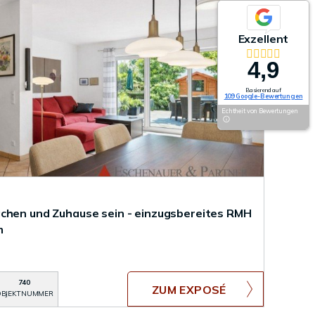
Exzellent
4,9
Basierend auf
109 Google-Bewertungen
Echtheit von Bewertungen
chen und Zuhause sein - einzugsbereites RMH
m
740
ZUM EXPOSÉ
BJEKTNUMMER