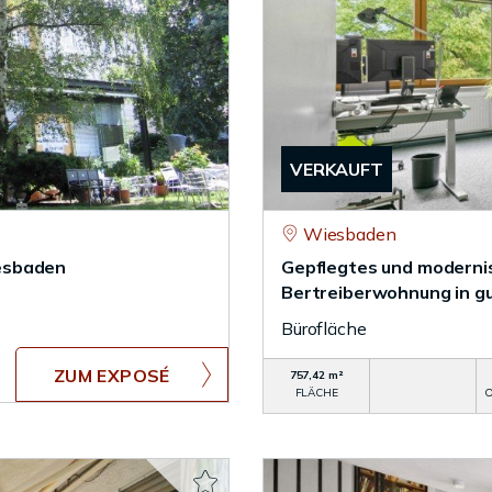
VERKAUFT
Wiesbaden
esbaden
Gepflegtes und moderni
Bertreiberwohnung in g
Bürofläche
ZUM EXPOSÉ
757,42 m²
FLÄCHE
O