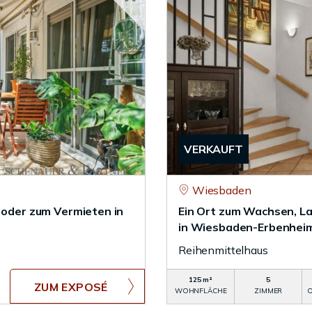
VERKAUFT
Wiesbaden
e oder zum Vermieten in
Ein Ort zum Wachsen, La
in Wiesbaden-Erbenhei
Reihenmittelhaus
125 m²
5
ZUM EXPOSÉ
WOHNFLÄCHE
ZIMMER
O