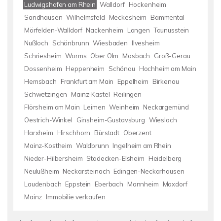
Ludwigshafen am Rhein
Walldorf
Hockenheim
Sandhausen
Wilhelmsfeld
Meckesheim
Bammental
Mörfelden-Walldorf
Nackenheim
Langen
Taunusstein
Nußloch
Schönbrunn
Wiesbaden
Ilvesheim
Schriesheim
Worms
Ober Olm
Mosbach
Groß-Gerau
Dossenheim
Heppenheim
Schönau
Hochheim am Main
Hemsbach
Frankfurt am Main
Eppelheim
Birkenau
Schwetzingen
Mainz-Kastel
Reilingen
Flörsheim am Main
Leimen
Weinheim
Neckargemünd
Oestrich-Winkel
Ginsheim-Gustavsburg
Wiesloch
Harxheim
Hirschhorn
Bürstadt
Oberzent
Mainz-Kostheim
Waldbrunn
Ingelheim am Rhein
Nieder-Hilbersheim
Stadecken-Elsheim
Heidelberg
Neulußheim
Neckarsteinach
Edingen-Neckarhausen
Laudenbach
Eppstein
Eberbach
Mannheim
Maxdorf
Mainz
Immobilie verkaufen