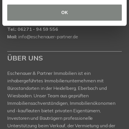
Eschenauer & Partner Immobilien
OK
Immobilienmakler EBERBACH
Danziger Straße 1/1, 69412 Eberbach
Tel.: 06271 - 94 59 556
Mail:
info@eschenauer-partner.de
ÜBER UNS
Eschenauer & Partner Immobilien ist ein
inhabergeführtes Immobilienunternehmen mit
Bürostandorten in der Heidelberg, Eberbach und
Wiesbaden. Unser Team aus geprüften
Immobiliensachverständigen, Immobilienökonomen
und -kaufleuten bietet privaten Eigentümern,
Investoren und Bauträgern professionelle
Unterstützung beim Verkauf, der Vermietung und der