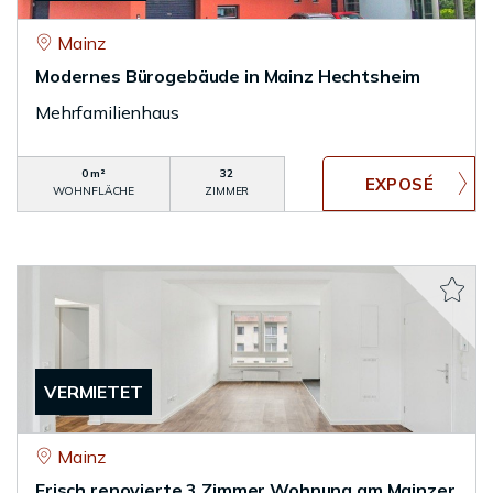
Mainz
Modernes Bürogebäude in Mainz Hechtsheim
Mehrfamilienhaus
0 m²
32
WOHNFLÄCHE
ZIMMER
VERMIETET
Mainz
Frisch renovierte 3 Zimmer Wohnung am Mainzer