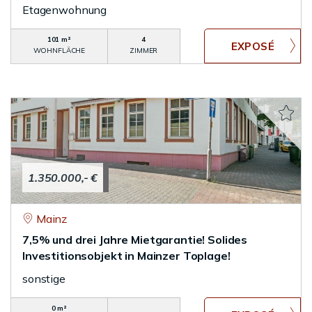
Etagenwohnung
101 m²
4
WOHNFLÄCHE
ZIMMER
1.350.000,- €
Mainz
7,5% und drei Jahre Mietgarantie! Solides
Investitionsobjekt in Mainzer Toplage!
sonstige
0 m²