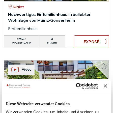
Mainz
Hochwertiges Einfamilienhaus in beliebter
Wohnlage von Mainz-Gonsenheim
Einfamilienhaus
205 m²
6
WOHNFLÄCHE
ZIMMER
Video
VERKAUFT
Diese Webseite verwendet Cookies
Mainz
Gepflegtes Reihenmittelhaus in
Wir verwenden Cookies, um Inhalte und Anzeigen zu