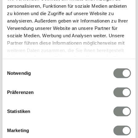
familienfreundlicher Lage von Mainz Finthen
personalisieren, Funktionen für soziale Medien anbieten
zu können und die Zugriffe auf unsere Website zu
Reihenmittelhaus
analysieren. Außerdem geben wir Informationen zu Ihrer
Verwendung unserer Website an unsere Partner für
136 m²
5
WOHNFLÄCHE
ZIMMER
soziale Medien, Werbung und Analysen weiter. Unsere
Partner führen diese Informationen möglicherweise mit
weiteren Daten zusammen, die Sie ihnen bereitgestellt
haben oder die sie im Rahmen Ihrer Nutzung der Dienste
gesammelt haben. Sie geben Einwilligung zu unseren
Einwilligungsauswahl
Cookies, wenn Sie unsere Webseite weiterhin nutzen.
Notwendig
VERMIETET
Präferenzen
Mainz
Statistiken
Frisch renovierte 3 Zimmer Mietwohnung am
Mainzer Layenhof zu vermieten!
Marketing
Etagenwohnung