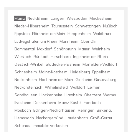
Mainz
Neulußheim
Langen
Wiesbaden
Meckesheim
Nieder-Hilbersheim
Taunusstein
Schwetzingen
Nußloch
Eppstein
Flörsheim am Main
Heppenheim
Waldbrunn
Ludwigshafen am Rhein
Mannheim
Ober Olm
Bammental
Maxdorf
Schönbrunn
Mauer
Weinheim
Wiesloch
Bürstadt
Hirschhorn
Ingelheim am Rhein
Oestrich-Winkel
Stadecken-Elsheim
Mörfelden-Walldorf
Schriesheim
Mainz-Kostheim
Heidelberg
Eppelheim
Nackenheim
Hochheim am Main
Ginsheim-Gustavsburg
Neckarsteinach
Wilhelmsfeld
Walldorf
Leimen
Sandhausen
Hockenheim
Harxheim
Oberzent
Worms
Ilvesheim
Dossenheim
Mainz-Kastel
Eberbach
Mosbach
Edingen-Neckarhausen
Reilingen
Birkenau
Hemsbach
Neckargemünd
Laudenbach
Groß-Gerau
Schönau
Immobilie verkaufen