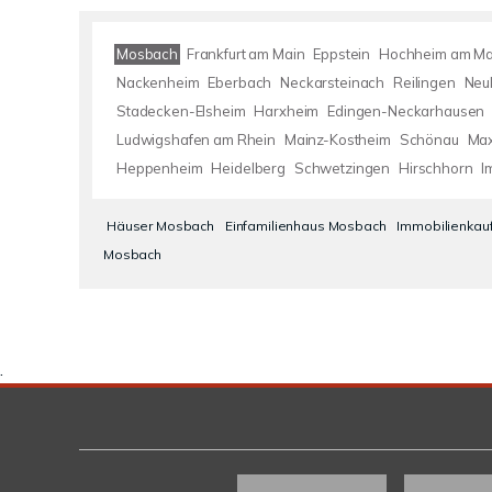
Mosbach
Frankfurt am Main
Eppstein
Hochheim am Ma
Nackenheim
Eberbach
Neckarsteinach
Reilingen
Neu
Stadecken-Elsheim
Harxheim
Edingen-Neckarhausen
Ludwigshafen am Rhein
Mainz-Kostheim
Schönau
Max
Heppenheim
Heidelberg
Schwetzingen
Hirschhorn
I
Häuser Mosbach
Einfamilienhaus Mosbach
Immobilienkau
Mosbach
.