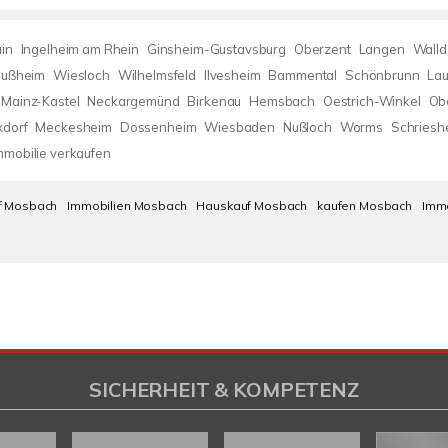
in
Ingelheim am Rhein
Ginsheim-Gustavsburg
Oberzent
Langen
Walld
lußheim
Wiesloch
Wilhelmsfeld
Ilvesheim
Bammental
Schönbrunn
La
Mainz-Kastel
Neckargemünd
Birkenau
Hemsbach
Oestrich-Winkel
Ob
dorf
Meckesheim
Dossenheim
Wiesbaden
Nußloch
Worms
Schriesh
mmobilie verkaufen
f Mosbach
Immobilien Mosbach
Hauskauf Mosbach
kaufen Mosbach
Imm
SICHERHEIT & KOMPETENZ