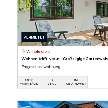
VERMIETET
Wilhelmsfeld
Wohnen trifft Natur - Großzügige Gartenwoh
Erdgeschosswohnung
120 m²
4
652
WOHNFLÄCHE
ZIMMER
OBJEKTNUMMER