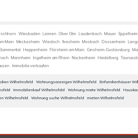
rschhorn
Wiesbaden
Leimen
Ober Olm
Laudenbach
Mauer
Eppelheim
 am Main
Meckesheim
Wiesloch
Ilvesheim
Mosbach
Dossenheim
Lang
Bammental
Heppenheim
Flörsheim am Main
Ginsheim-Gustavsburg
Ma
inach
Mannheim
Ingelheim am Rhein
Nackenheim
Heidelberg
Taunusst
usen
Immobilie verkaufen
ilien Wilhelmsfeld
Wohnungsanzeigen Wilhelmsfeld
Einfamilienhäuser Wi
msfeld
Immobilienkauf Wilhelmsfeld
Wohnung miete Wilhelmsfeld
Hauskau
en Wilhelmsfeld
Wohnung suche Wilhelmsfeld
mieten Wilhelmsfeld