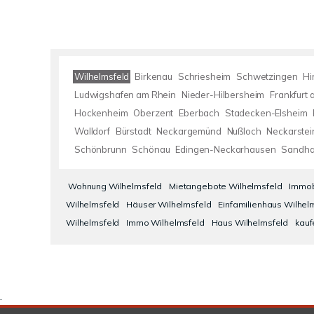
Wilhelmsfeld
Birkenau
Schriesheim
Schwetzingen
Hi
Ludwigshafen am Rhein
Nieder-Hilbersheim
Frankfurt
Hockenheim
Oberzent
Eberbach
Stadecken-Elsheim
Walldorf
Bürstadt
Neckargemünd
Nußloch
Neckarste
Schönbrunn
Schönau
Edingen-Neckarhausen
Sandha
Wohnung Wilhelmsfeld
Mietangebote Wilhelmsfeld
Immob
Wilhelmsfeld
Häuser Wilhelmsfeld
Einfamilienhaus Wilhel
Wilhelmsfeld
Immo Wilhelmsfeld
Haus Wilhelmsfeld
kauf
.