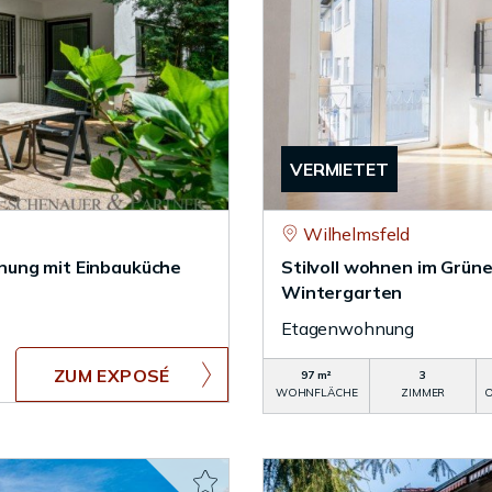
VERMIETET
Wilhelmsfeld
nung mit Einbauküche
Stilvoll wohnen im Grün
Wintergarten
Etagenwohnung
ZUM EXPOSÉ
97 m²
3
WOHNFLÄCHE
ZIMMER
O