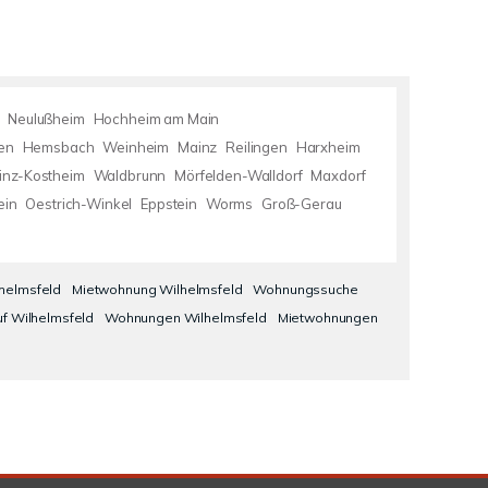
Neulußheim
Hochheim am Main
en
Hemsbach
Weinheim
Mainz
Reilingen
Harxheim
inz-Kostheim
Waldbrunn
Mörfelden-Walldorf
Maxdorf
ein
Oestrich-Winkel
Eppstein
Worms
Groß-Gerau
lhelmsfeld
Mietwohnung Wilhelmsfeld
Wohnungssuche
f Wilhelmsfeld
Wohnungen Wilhelmsfeld
Mietwohnungen