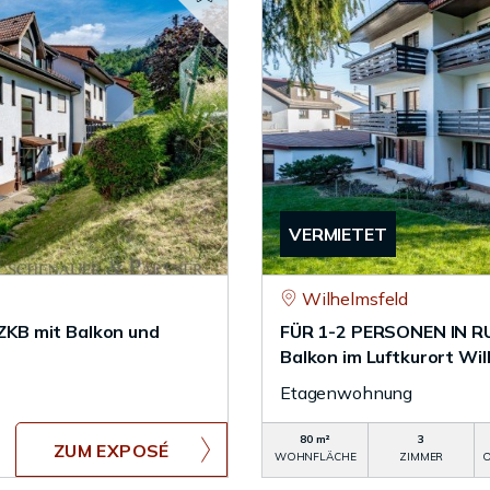
VERMIETET
Wilhelmsfeld
KB mit Balkon und
FÜR 1-2 PERSONEN IN RU
Balkon im Luftkurort Wi
Etagenwohnung
80 m²
3
ZUM EXPOSÉ
WOHNFLÄCHE
ZIMMER
O