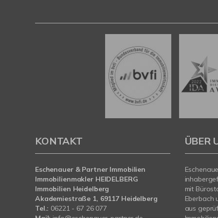
KONTAKT
ÜBER 
Eschenauer & Partner Immobilien
Eschenauer
Immobilienmakler HEIDELBERG
inhaberge
Immobilien Heidelberg
mit Bürost
Akademiestraße 1, 69117 Heidelberg
Eberbach 
Tel.:
06221 - 67 26 077
aus geprü
Mail:
info@eschenauer-partner.de
Immobilien