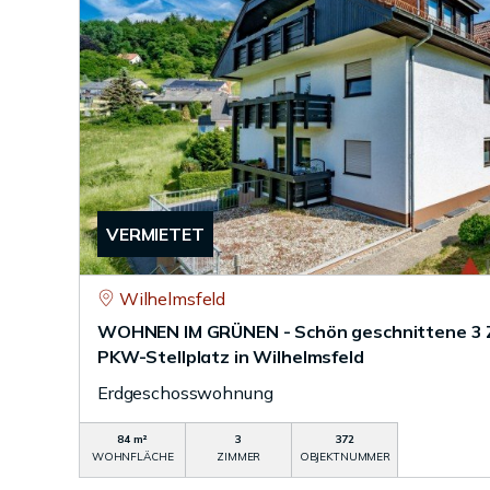
VERMIETET
Wilhelmsfeld
WOHNEN IM GRÜNEN - Schön geschnittene 3 Z
PKW-Stellplatz in Wilhelmsfeld
Erdgeschosswohnung
84 m²
3
372
WOHNFLÄCHE
ZIMMER
OBJEKTNUMMER