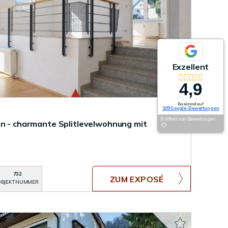
Exzellent
4,9
Basierend auf
109 Google-Bewertungen
Echtheit von Bewertungen
en - charmante Splitlevelwohnung mit
732
ZUM EXPOSÉ
BJEKTNUMMER