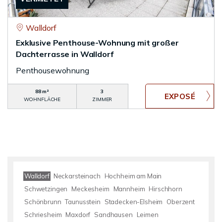
Walldorf
Exklusive Penthouse-Wohnung mit großer
Dachterrasse in Walldorf
Penthousewohnung
88 m²
3
WOHNFLÄCHE
ZIMMER
Walldorf
Neckarsteinach
Hochheim am Main
Schwetzingen
Meckesheim
Mannheim
Hirschhorn
Schönbrunn
Taunusstein
Stadecken-Elsheim
Oberzent
Schriesheim
Maxdorf
Sandhausen
Leimen