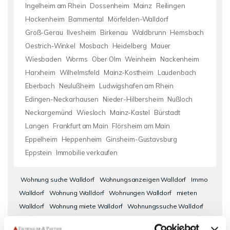
Ingelheim am Rhein
Dossenheim
Mainz
Reilingen
Hockenheim
Bammental
Mörfelden-Walldorf
Groß-Gerau
Ilvesheim
Birkenau
Waldbrunn
Hemsbach
Oestrich-Winkel
Mosbach
Heidelberg
Mauer
Wiesbaden
Worms
Ober Olm
Weinheim
Nackenheim
Harxheim
Wilhelmsfeld
Mainz-Kostheim
Laudenbach
Eberbach
Neulußheim
Ludwigshafen am Rhein
Edingen-Neckarhausen
Nieder-Hilbersheim
Nußloch
Neckargemünd
Wiesloch
Mainz-Kastel
Bürstadt
Langen
Frankfurt am Main
Flörsheim am Main
Eppelheim
Heppenheim
Ginsheim-Gustavsburg
Eppstein
Immobilie verkaufen
Wohnung suche Walldorf
Wohnungsanzeigen Walldorf
Immo
Walldorf
Wohnung Walldorf
Wohnungen Walldorf
mieten
Walldorf
Wohnung miete Walldorf
Wohnungssuche Walldorf
Mietwohnungen Walldorf
Mietwohnung Walldorf
Immobilie