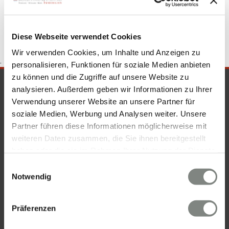
Walldorf
Immobilien Walldorf
Diese Webseite verwendet Cookies
Wir verwenden Cookies, um Inhalte und Anzeigen zu
.
personalisieren, Funktionen für soziale Medien anbieten
zu können und die Zugriffe auf unsere Website zu
SICHERHEIT & KOMPETENZ
analysieren. Außerdem geben wir Informationen zu Ihrer
Verwendung unserer Website an unsere Partner für
soziale Medien, Werbung und Analysen weiter. Unsere
Partner führen diese Informationen möglicherweise mit
weiteren Daten zusammen, die Sie ihnen bereitgestellt
haben oder die sie im Rahmen Ihrer Nutzung der Dienste
gesammelt haben. Sie geben Einwilligung zu unseren
Einwilligungsauswahl
Cookies, wenn Sie unsere Webseite weiterhin nutzen.
Notwendig
Präferenzen
KONTAKT