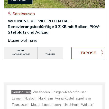
Sandhausen
WOHNUNG MIT VIEL POTENTIAL -
Renovierungsbedürftige 3 ZiKB mit Balkon, PKW-
Stellplatz und Aufzug
Etagenwohnung
82 m²
3
WOHNFLÄCHE
ZIMMER
Sandhausen
Wiesbaden
Edingen-Neckarhausen
Leimen
Nußloch
Harxheim
Mainz-Kastel
Eppelheim
Taunusstein
Mauer
Laudenbach
Hirschhorn
Walldorf