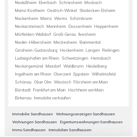
Neulußheim
Eberbach
Schriesheim
Mosbach
Mainz-Kostheim
Oestrich-Winkel
Stadecken-Elsheim
Nackenheim
Mainz
Worms
Schönbrunn
Neckarsteinach
Mannheim
Dossenheim
Heppenheim
Mörfelden-Walldorf
Groß-Gerau
Ilvesheim
Nieder-Hilbersheim
Meckesheim
Bammental
Ginsheim-Gustavsburg
Hockenheim
Langen
Reilingen
Ludwigshafen am Rhein
Schwetzingen
Hemsbach
Neckargemünd
Maxdorf
Waldbrunn
Heidelberg
Ingelheim am Rhein
Oberzent
Eppstein
Wilhelmsfeld
Schönau
Ober Olm
Wiesloch
Flörsheim am Main
Bürstadt
Frankfurt am Main
Hochheim am Main
Birkenau
Immobilie verkaufen
Immobilie Sandhausen
Wohnungsanzeigen Sandhausen
Wohnungen Sandhausen
Eigentumswohnungen Sandhausen
Immo Sandhausen
Immobilien Sandhausen