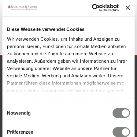
Eigentumswohnung Sandhausen
Wohnung suche
Sandhausen
Immobilienkauf Sandhausen
Wohnung
Sandhausen
Wohnungssuche Sandhausen
Diese Webseite verwendet Cookies
Wir verwenden Cookies, um Inhalte und Anzeigen zu
personalisieren, Funktionen für soziale Medien anbieten
.
zu können und die Zugriffe auf unsere Website zu
analysieren. Außerdem geben wir Informationen zu Ihrer
SICHERHEIT & KOMPETENZ
Verwendung unserer Website an unsere Partner für
soziale Medien, Werbung und Analysen weiter. Unsere
Partner führen diese Informationen möglicherweise mit
weiteren Daten zusammen, die Sie ihnen bereitgestellt
haben oder die sie im Rahmen Ihrer Nutzung der Dienste
gesammelt haben. Sie geben Einwilligung zu unseren
Einwilligungsauswahl
Cookies, wenn Sie unsere Webseite weiterhin nutzen.
Notwendig
Präferenzen