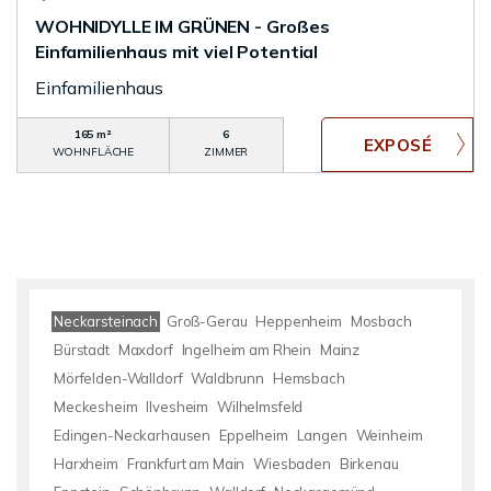
WOHNIDYLLE IM GRÜNEN - Großes
Einfamilienhaus mit viel Potential
Einfamilienhaus
165 m²
6
WOHNFLÄCHE
ZIMMER
Neckarsteinach
Groß-Gerau
Heppenheim
Mosbach
Bürstadt
Maxdorf
Ingelheim am Rhein
Mainz
Mörfelden-Walldorf
Waldbrunn
Hemsbach
Meckesheim
Ilvesheim
Wilhelmsfeld
Edingen-Neckarhausen
Eppelheim
Langen
Weinheim
Harxheim
Frankfurt am Main
Wiesbaden
Birkenau