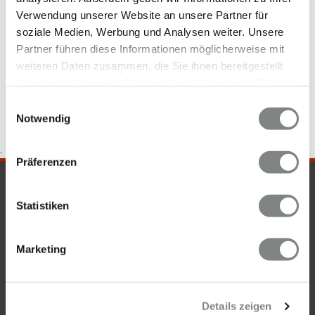
Verwendung unserer Website an unsere Partner für
Neckarsteinach
Mietangebote Neckarsteinach
soziale Medien, Werbung und Analysen weiter. Unsere
Wohnungsanzeigen Neckarsteinach
Mietwohnung
Partner führen diese Informationen möglicherweise mit
Neckarsteinach
Immo Neckarsteinach
Haus Neckarsteinach
weiteren Daten zusammen, die Sie ihnen bereitgestellt
Wohnungen Neckarsteinach
Wohnungssuche Neckarsteinach
haben oder die sie im Rahmen Ihrer Nutzung der Dienste
gesammelt haben. Sie geben Einwilligung zu unseren
Einwilligungsauswahl
Cookies, wenn Sie unsere Webseite weiterhin nutzen.
Notwendig
.
Präferenzen
SICHERHEIT & KOMPETENZ
Statistiken
Marketing
Details zeigen