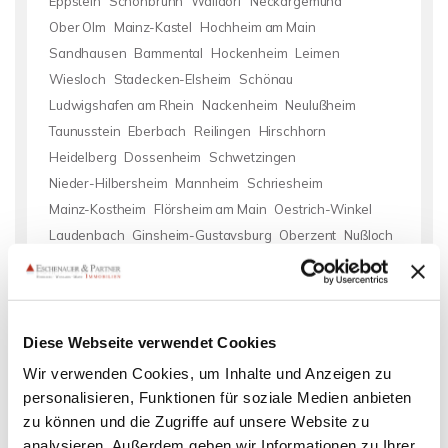
Eppstein
Schönbrunn
Walldorf
Neckargemünd
Ober Olm
Mainz-Kastel
Hochheim am Main
Sandhausen
Bammental
Hockenheim
Leimen
Wiesloch
Stadecken-Elsheim
Schönau
Ludwigshafen am Rhein
Nackenheim
Neulußheim
Taunusstein
Eberbach
Reilingen
Hirschhorn
Heidelberg
Dossenheim
Schwetzingen
Nieder-Hilbersheim
Mannheim
Schriesheim
Mainz-Kostheim
Flörsheim am Main
Oestrich-Winkel
Laudenbach
Ginsheim-Gustavsburg
Oberzent
Nußloch
Mauer
Immobilie verkaufen
Immobilien Neckarsteinach
Wohnung Neckarsteinach
Hauskauf Neckarsteinach
Wohnung miete Neckarsteinach
Diese Webseite verwendet Cookies
kaufen Neckarsteinach
Häuser Neckarsteinach
Wir verwenden Cookies, um Inhalte und Anzeigen zu
Einfamilienhäuser Neckarsteinach
Wohnung suche
personalisieren, Funktionen für soziale Medien anbieten
Neckarsteinach
mieten Neckarsteinach
Einfamilienhaus
zu können und die Zugriffe auf unsere Website zu
Neckarsteinach
Immobilie Neckarsteinach
Immobilienkauf
analysieren. Außerdem geben wir Informationen zu Ihrer