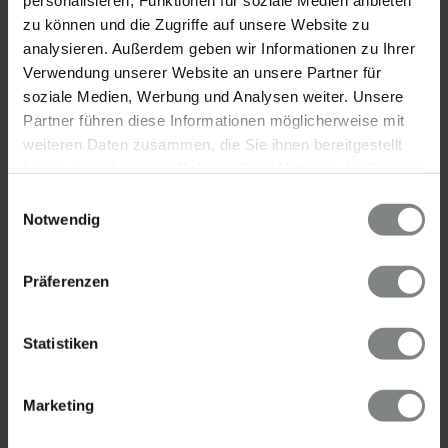
personalisieren, Funktionen für soziale Medien anbieten
zu können und die Zugriffe auf unsere Website zu
analysieren. Außerdem geben wir Informationen zu Ihrer
Verwendung unserer Website an unsere Partner für
soziale Medien, Werbung und Analysen weiter. Unsere
Partner führen diese Informationen möglicherweise mit
weiteren Daten zusammen, die Sie ihnen bereitgestellt
KONTAKT
haben oder die sie im Rahmen Ihrer Nutzung der Dienste
gesammelt haben. Sie geben Einwilligung zu unseren
Einwilligungsauswahl
Cookies, wenn Sie unsere Webseite weiterhin nutzen.
Notwendig
Eschenauer & Partner Immobilien
Immobilienmakler HEIDELBERG
Immobilien Heidelberg
Präferenzen
Akademiestraße 1, 69117 Heidelberg
Tel.:
06221 - 67 26 077
Statistiken
Mail:
info@eschenauer-partner.de
Marketing
Eschenauer & Partner Immobilien
Immobilienmakler WIESBADEN