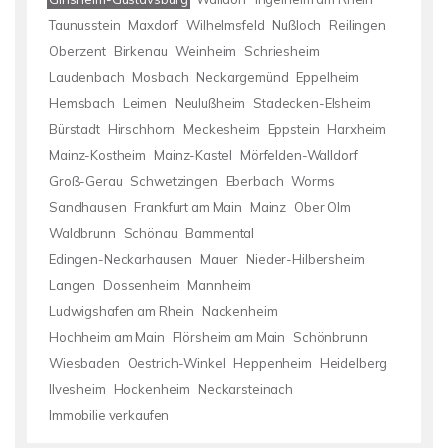
Taunusstein
Maxdorf
Wilhelmsfeld
Nußloch
Reilingen
Oberzent
Birkenau
Weinheim
Schriesheim
Laudenbach
Mosbach
Neckargemünd
Eppelheim
Hemsbach
Leimen
Neulußheim
Stadecken-Elsheim
Bürstadt
Hirschhorn
Meckesheim
Eppstein
Harxheim
Mainz-Kostheim
Mainz-Kastel
Mörfelden-Walldorf
Groß-Gerau
Schwetzingen
Eberbach
Worms
Sandhausen
Frankfurt am Main
Mainz
Ober Olm
Waldbrunn
Schönau
Bammental
Edingen-Neckarhausen
Mauer
Nieder-Hilbersheim
Langen
Dossenheim
Mannheim
Ludwigshafen am Rhein
Nackenheim
Hochheim am Main
Flörsheim am Main
Schönbrunn
Wiesbaden
Oestrich-Winkel
Heppenheim
Heidelberg
Ilvesheim
Hockenheim
Neckarsteinach
Immobilie verkaufen