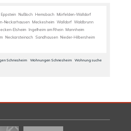
Eppstein
Nußloch
Hemsbach
Mörfelden-Walldorf
en-Neckarhausen
Meckesheim
Walldorf
Waldbrunn
decken-Elsheim
Ingelheim am Rhein
Mannheim
im
Neckarsteinach
Sandhausen
Nieder-Hilbersheim
en Schriesheim
Wohnungen Schriesheim
Wohnung suche