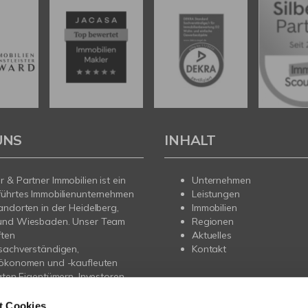
UNS
INHALT
 & Partner Immobilien ist ein
Unternehmen
führtes Immobilienunternehmen
Leistungen
andorten in der Heidelberg,
Immobilien
und Wiesbaden. Unser Team
Regionen
ften
Aktuelles
sachverständigen,
Kontakt
nökonomen und -kaufleuten
vaten Eigentümern, Investoren
gern professionelle
ung beim Verkauf, der
t Cookies