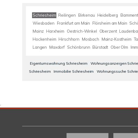
Schriesheim
Reilingen
Birkenau
Heidelberg
Bamment
Wiesbaden
Frankfurt am Main
Flörsheim am Main
Sch
Mainz
Harxheim
Oestrich-Winkel
Oberzent
Laudenba
Hockenheim
Hirschhorn
Mosbach
Mainz-Kostheim
Ta
Langen
Maxdorf
Schönbrunn
Bürstadt
Ober Olm
Imm
Eigentumswohnung Schriesheim
Wohnungsanzeigen Schri
Schriesheim
Immobilie Schriesheim
Wohnungssuche Schri
.