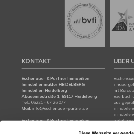
KONTAKT
ÜBER 
Eschenauer & Partner Immobilien
Eschenauer
Immobilienmakler HEIDELBERG
inhaberge
Immobilien Heidelberg
mit Bürost
Akademiestraße 1, 69117 Heidelberg
Eberbach 
Tel.:
06221 - 67 26 077
aus geprü
Mail:
info@eschenauer-partner.de
Immobilien
Immobilie
Eschenauer & Partner Immobilien
bietet pri
Immobilienmakler WIESBADEN
und Bauträ
Immobilien Wiesbaden
Unterstütz
Diese Webseite verwende