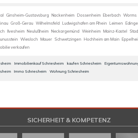
al
Ginsheim-Gustavsburg
Nackenheim
Dossenheim
Eberbach
Worms
önau
Groß-Gerau
Wilhelmsfeld
Ludwigshafen am Rhein
Leimen
Eding
ch
Ilvesheim
Neulußheim
Neckargemünd
Weinheim
Mainz-Kastel
Sta
unusstein
Wiesloch
Mauer
Schwetzingen
Hochheim am Main
Eppelhe
obilie verkaufen
esheim
Immobilienkauf Schriesheim
kaufen Schriesheim
Eigentumswohnung
esheim
Immo Schriesheim
Wohnung Schriesheim
SICHERHEIT & KOMPETENZ