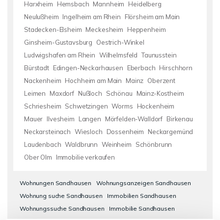
Harxheim
Hemsbach
Mannheim
Heidelberg
Neulußheim
Ingelheim am Rhein
Flörsheim am Main
Stadecken-Elsheim
Meckesheim
Heppenheim
Ginsheim-Gustavsburg
Oestrich-Winkel
Ludwigshafen am Rhein
Wilhelmsfeld
Taunusstein
Bürstadt
Edingen-Neckarhausen
Eberbach
Hirschhorn
Nackenheim
Hochheim am Main
Mainz
Oberzent
Leimen
Maxdorf
Nußloch
Schönau
Mainz-Kostheim
Schriesheim
Schwetzingen
Worms
Hockenheim
Mauer
Ilvesheim
Langen
Mörfelden-Walldorf
Birkenau
Neckarsteinach
Wiesloch
Dossenheim
Neckargemünd
Laudenbach
Waldbrunn
Weinheim
Schönbrunn
Ober Olm
Immobilie verkaufen
Wohnungen Sandhausen
Wohnungsanzeigen Sandhausen
Wohnung suche Sandhausen
Immobilien Sandhausen
Wohnungssuche Sandhausen
Immobilie Sandhausen