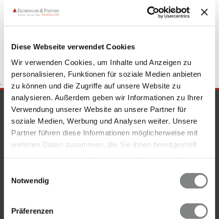
Wohnung Sandhausen
Eigentumswohnungen Sandhausen
Eigentumswohnung Sandhausen
kaufen Sandhausen
Immobilienkauf Sandhausen
Diese Webseite verwendet Cookies
Wir verwenden Cookies, um Inhalte und Anzeigen zu
personalisieren, Funktionen für soziale Medien anbieten
.
zu können und die Zugriffe auf unsere Website zu
analysieren. Außerdem geben wir Informationen zu Ihrer
SICHERHEIT & KOMPETENZ
Verwendung unserer Website an unsere Partner für
soziale Medien, Werbung und Analysen weiter. Unsere
Partner führen diese Informationen möglicherweise mit
weiteren Daten zusammen, die Sie ihnen bereitgestellt
haben oder die sie im Rahmen Ihrer Nutzung der Dienste
gesammelt haben. Sie geben Einwilligung zu unseren
Einwilligungsauswahl
Cookies, wenn Sie unsere Webseite weiterhin nutzen.
Notwendig
Präferenzen