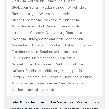
Ober Olm
Waldbrunn
Leimen
Neulußheim
Stadecken-Elsheim
Neckarsteinach
Wilhelmsfeld
Bürstadt
Langen
Worms
Meckesheim
Nieder-Hilbersheim
Hockenheim
Mannheim
Groß-Gerau
Maxdorf
Wiesloch
Mainz-Kastel
Hirschhorn
Ginsheim-Gustavsburg
Bammental
Ilvesheim
Ludwigshafen am Rhein
Schönbrunn
Nackenheim
Harxheim
Weinheim
Birkenau
Eberbach
Frankfurt am Main
Sandhausen
Hemsbach
Laudenbach
Mainz
Schönau
Taunusstein
Schwetzingen
Heppenheim
Walldorf
Reilingen
Nußloch
Eppelheim
Heidelberg
Neckargemünd
Edingen-Neckarhausen
Eppstein
Mörfelden-Walldorf
Mainz-Kostheim
Ingelheim am Rhein
Wiesbaden
Mosbach
Immobilie verkaufen
mieten Dossenheim
Immobilien Dossenheim
Wohnung miete
Dossenheim
kaufen Dossenheim
Mietangebote Dossenheim