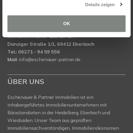
Details zeigen
Tel.: 0611 - 900 66 743
Mail:
info@eschenauer-partner.de
OK
Eschenauer & Partner Immobilien
Immobilienmakler EBERBACH
Danziger Straße 1/1, 69412 Eberbach
Tel.: 06271 - 94 59 556
Mail:
info@eschenauer-partner.de
ÜBER UNS
Eschenauer & Partner Immobilien ist ein
inhabergeführtes Immobilienunternehmen mit
Bürostandorten in der Heidelberg, Eberbach und
Wiesbaden. Unser Team aus geprüften
Immobiliensachverständigen, Immobilienökonomen