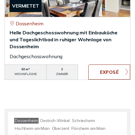
VERMIETET
Dossenheim
Helle Dachgeschosswohnung mit Einbauküche
und Tageslichtbad in ruhiger Wohnlage von
Dossenheim
Dachgeschosswohnung
63 m²
2
WOHNFLÄCHE
ZIMMER
Dossenheim
Oestrich-Winkel
Schriesheim
Hochheim am Main
Oberzent
Flörsheim am Main