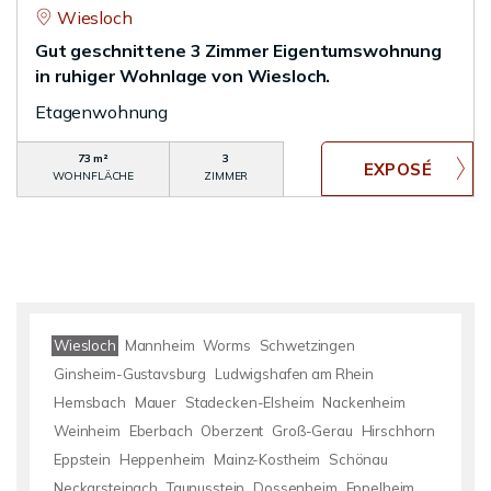
Wiesloch
Gut geschnittene 3 Zimmer Eigentumswohnung
in ruhiger Wohnlage von Wiesloch.
Etagenwohnung
73 m²
3
WOHNFLÄCHE
ZIMMER
Wiesloch
Mannheim
Worms
Schwetzingen
Ginsheim-Gustavsburg
Ludwigshafen am Rhein
Hemsbach
Mauer
Stadecken-Elsheim
Nackenheim
Weinheim
Eberbach
Oberzent
Groß-Gerau
Hirschhorn
Eppstein
Heppenheim
Mainz-Kostheim
Schönau
Neckarsteinach
Taunusstein
Dossenheim
Eppelheim