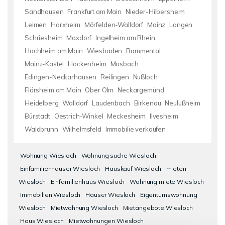
Sandhausen
Frankfurt am Main
Nieder-Hilbersheim
Leimen
Harxheim
Mörfelden-Walldorf
Mainz
Langen
Schriesheim
Maxdorf
Ingelheim am Rhein
Hochheim am Main
Wiesbaden
Bammental
Mainz-Kastel
Hockenheim
Mosbach
Edingen-Neckarhausen
Reilingen
Nußloch
Flörsheim am Main
Ober Olm
Neckargemünd
Heidelberg
Walldorf
Laudenbach
Birkenau
Neulußheim
Bürstadt
Oestrich-Winkel
Meckesheim
Ilvesheim
Waldbrunn
Wilhelmsfeld
Immobilie verkaufen
Wohnung Wiesloch
Wohnung suche Wiesloch
Einfamilienhäuser Wiesloch
Hauskauf Wiesloch
mieten
Wiesloch
Einfamilienhaus Wiesloch
Wohnung miete Wiesloch
Immobilien Wiesloch
Häuser Wiesloch
Eigentumswohnung
Wiesloch
Mietwohnung Wiesloch
Mietangebote Wiesloch
Haus Wiesloch
Mietwohnungen Wiesloch