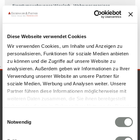
Eigentumswohnungen Wiesloch
Wohnungsanzeigen
Wiesloch
Immobilienkauf Wiesloch
Wohnungen Wiesloch
Immobilie Wiesloch
Wohnungssuche Wiesloch
kaufen
Wiesloch
Diese Webseite verwendet Cookies
Wir verwenden Cookies, um Inhalte und Anzeigen zu
personalisieren, Funktionen für soziale Medien anbieten
zu können und die Zugriffe auf unsere Website zu
.
analysieren. Außerdem geben wir Informationen zu Ihrer
Verwendung unserer Website an unsere Partner für
SICHERHEIT & KOMPETENZ
soziale Medien, Werbung und Analysen weiter. Unsere
Partner führen diese Informationen möglicherweise mit
weiteren Daten zusammen, die Sie ihnen bereitgestellt
haben oder die sie im Rahmen Ihrer Nutzung der Dienste
gesammelt haben. Sie geben Einwilligung zu unseren
Einwilligungsauswahl
Cookies, wenn Sie unsere Webseite weiterhin nutzen.
Notwendig