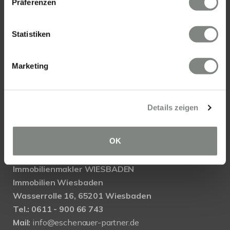
Präferenzen
KONTAKT
Statistiken
Eschenauer & Partner Immobilien
Marketing
Immobilienmakler HEIDELBERG
Immobilien Heidelberg
Akademiestraße 1, 69117 Heidelberg
Details zeigen
Tel.:
06221 - 67 26 077
Mail:
info@eschenauer-partner.de
OK
Eschenauer & Partner Immobilien
Immobilienmakler WIESBADEN
Immobilien Wiesbaden
Wasserrolle 16, 65201 Wiesbaden
Tel.: 0611 - 900 66 743
Mail:
info@eschenauer-partner.de