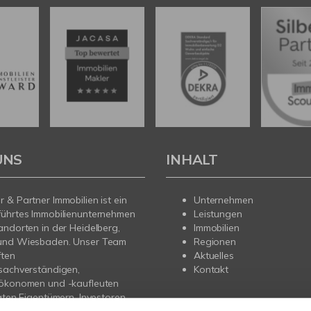
UNS
INHALT
 & Partner Immobilien ist ein
Unternehmen
führtes Immobilienunternehmen
Leistungen
andorten in der Heidelberg,
Immobilien
und Wiesbaden. Unser Team
Regionen
ften
Aktuelles
sachverständigen,
Kontakt
nökonomen und -kaufleuten
vaten Eigentümern, Investoren
gern professionelle