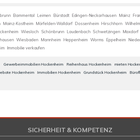
brunn
Bammental
Leimen
Bürstadt
Edingen-Neckarhausen
Mainz
Fra
m
Mainz-Kostheim
Mörfelden-Walldorf
Dossenheim
Hirschhorn
Wilhelm
ckenheim
Wiesloch
Schönbrunn
Laudenbach
Schwetzingen
Maxdorf
hausen
Wiesbaden
Mannheim
Heppenheim
Worms
Eppelheim
Niede
im
Immobilie verkaufen
m
Gewerbeimmobilien Hockenheim
Reihenhaus Hockenheim
mieten Hocke
gebote Hockenheim
Immobilien Hockenheim
Grundstück Hockenheim
Bürof
SICHERHEIT & KOMPETENZ