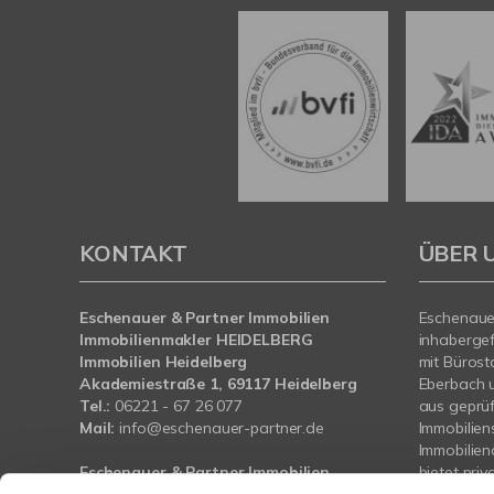
KONTAKT
ÜBER 
Eschenauer & Partner Immobilien
Eschenauer
Immobilienmakler HEIDELBERG
inhaberge
Immobilien Heidelberg
mit Bürost
Akademiestraße 1, 69117 Heidelberg
Eberbach 
Tel.:
06221 - 67 26 077
aus geprü
Mail:
info@eschenauer-partner.de
Immobilien
Immobilie
Eschenauer & Partner Immobilien
bietet pri
Immobilienmakler WIESBADEN
und Bauträ