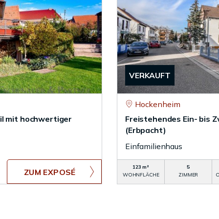
VERKAUFT
Hockenheim
il mit hochwertiger
Freistehendes Ein- bis 
(Erbpacht)
Einfamilienhaus
123 m²
5
ZUM EXPOSÉ
WOHNFLÄCHE
ZIMMER
O