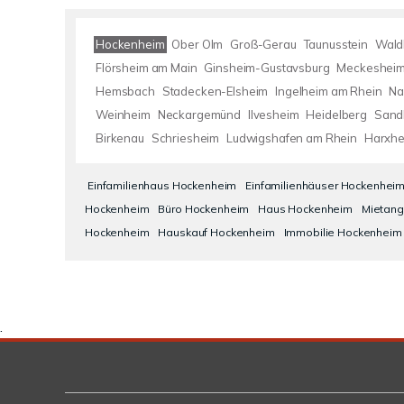
Hockenheim
Ober Olm
Groß-Gerau
Taunusstein
Wald
Flörsheim am Main
Ginsheim-Gustavsburg
Meckeshei
Hemsbach
Stadecken-Elsheim
Ingelheim am Rhein
Na
Weinheim
Neckargemünd
Ilvesheim
Heidelberg
Sand
Birkenau
Schriesheim
Ludwigshafen am Rhein
Harxhe
Einfamilienhaus Hockenheim
Einfamilienhäuser Hockenhei
Hockenheim
Büro Hockenheim
Haus Hockenheim
Mietan
Hockenheim
Hauskauf Hockenheim
Immobilie Hockenheim
.