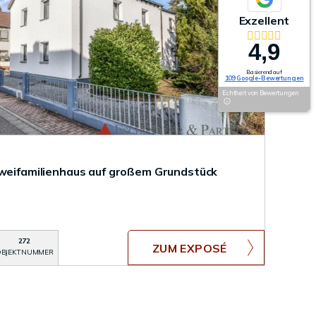
Exzellent
4,9
Basierend auf
109 Google-Bewertungen
Echtheit von Bewertungen
Zweifamilienhaus auf großem Grundstück
272
ZUM EXPOSÉ
BJEKTNUMMER