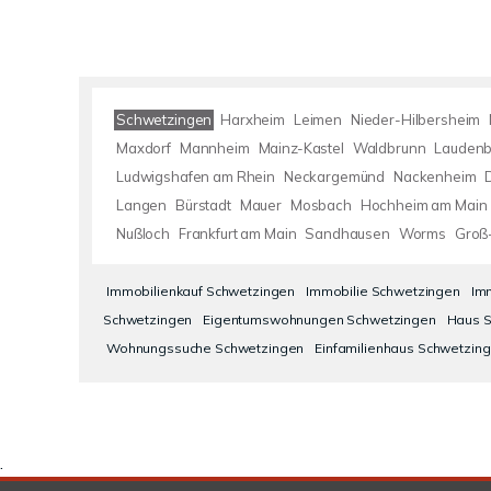
Schwetzingen
Harxheim
Leimen
Nieder-Hilbersheim
Maxdorf
Mannheim
Mainz-Kastel
Waldbrunn
Lauden
Ludwigshafen am Rhein
Neckargemünd
Nackenheim
Langen
Bürstadt
Mauer
Mosbach
Hochheim am Main
Nußloch
Frankfurt am Main
Sandhausen
Worms
Groß
Immobilienkauf Schwetzingen
Immobilie Schwetzingen
Im
Schwetzingen
Eigentumswohnungen Schwetzingen
Haus S
Wohnungssuche Schwetzingen
Einfamilienhaus Schwetzin
.