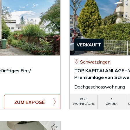
VERKAUFT
Schwetzingen
rftiges Ein-/
TOP KAPITALANLAGE - Ve
Premiumlage von Schwe
Dachgeschosswohnung
29 m²
1
ZUM EXPOSÉ
WOHNFLÄCHE
ZIMMER
O