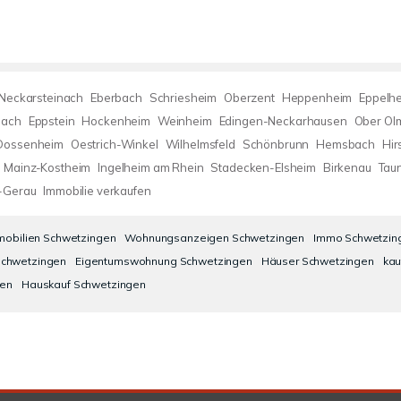
Neckarsteinach
Eberbach
Schriesheim
Oberzent
Heppenheim
Eppelh
bach
Eppstein
Hockenheim
Weinheim
Edingen-Neckarhausen
Ober Ol
Dossenheim
Oestrich-Winkel
Wilhelmsfeld
Schönbrunn
Hemsbach
Hir
Mainz-Kostheim
Ingelheim am Rhein
Stadecken-Elsheim
Birkenau
Tau
-Gerau
Immobilie verkaufen
mobilien Schwetzingen
Wohnungsanzeigen Schwetzingen
Immo Schwetzin
chwetzingen
Eigentumswohnung Schwetzingen
Häuser Schwetzingen
kau
gen
Hauskauf Schwetzingen