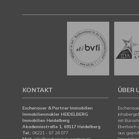
KONTAKT
ÜBER 
Eschenauer & Partner Immobilien
Eschenauer
Immobilienmakler HEIDELBERG
inhaberge
Immobilien Heidelberg
mit Bürost
Akademiestraße 1, 69117 Heidelberg
Eberbach 
Tel.:
06221 - 67 26 077
aus geprü
Mail:
info@eschenauer-partner.de
Immobilien