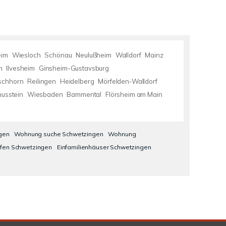
eim
Wiesloch
Schönau
Neulußheim
Walldorf
Mainz
m
Ilvesheim
Ginsheim-Gustavsburg
schhorn
Reilingen
Heidelberg
Mörfelden-Walldorf
nusstein
Wiesbaden
Bammental
Flörsheim am Main
gen
Wohnung suche Schwetzingen
Wohnung
fen Schwetzingen
Einfamilienhäuser Schwetzingen