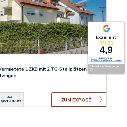
Exzellent
4,9
Basierend auf
109 Google-Bewertungen
Echtheit von Bewertungen
rmietete 1 ZKB mit 2 TG-Stellplätzen in
tzingen
363
ZUM EXPOSÉ
BJEKTNUMMER