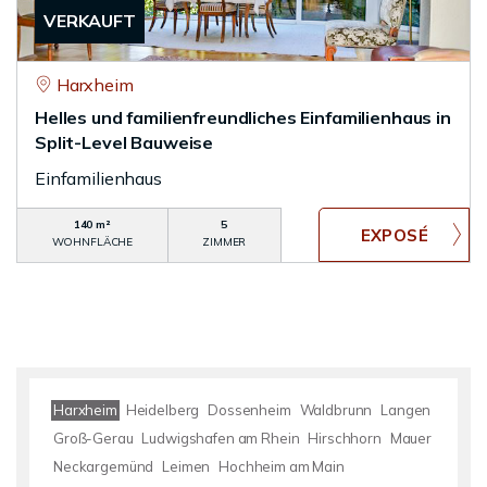
VERKAUFT
Harxheim
Helles und familienfreundliches Einfamilienhaus in
Split-Level Bauweise
Einfamilienhaus
140 m²
5
WOHNFLÄCHE
ZIMMER
Harxheim
Heidelberg
Dossenheim
Waldbrunn
Langen
Groß-Gerau
Ludwigshafen am Rhein
Hirschhorn
Mauer
Neckargemünd
Leimen
Hochheim am Main