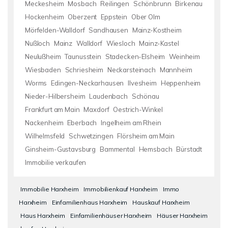
Meckesheim
Mosbach
Reilingen
Schönbrunn
Birkenau
Hockenheim
Oberzent
Eppstein
Ober Olm
Mörfelden-Walldorf
Sandhausen
Mainz-Kostheim
Nußloch
Mainz
Walldorf
Wiesloch
Mainz-Kastel
Neulußheim
Taunusstein
Stadecken-Elsheim
Weinheim
Wiesbaden
Schriesheim
Neckarsteinach
Mannheim
Worms
Edingen-Neckarhausen
Ilvesheim
Heppenheim
Nieder-Hilbersheim
Laudenbach
Schönau
Frankfurt am Main
Maxdorf
Oestrich-Winkel
Nackenheim
Eberbach
Ingelheim am Rhein
Wilhelmsfeld
Schwetzingen
Flörsheim am Main
Ginsheim-Gustavsburg
Bammental
Hemsbach
Bürstadt
Immobilie verkaufen
Immobilie Harxheim
Immobilienkauf Harxheim
Immo
Harxheim
Einfamilienhaus Harxheim
Hauskauf Harxheim
Haus Harxheim
Einfamilienhäuser Harxheim
Häuser Harxheim