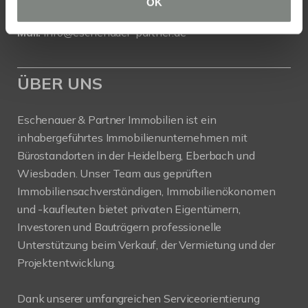
OK
Tel.: 06271 - 94 59 556
Mail:
info@eschenauer-partner.de
ÜBER UNS
Eschenauer & Partner Immobilien ist ein
inhabergeführtes Immobilienunternehmen mit
Bürostandorten in der Heidelberg, Eberbach und
Wiesbaden. Unser Team aus geprüften
Immobiliensachverständigen, Immobilienökonomen
und -kaufleuten bietet privaten Eigentümern,
Investoren und Bauträgern professionelle
Unterstützung beim Verkauf, der Vermietung und der
Projektentwicklung.
Dank unserer umfangreichen Serviceorientierung