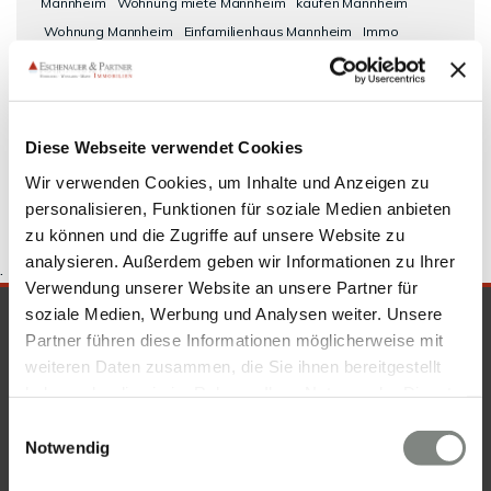
Mannheim
Wohnung miete Mannheim
kaufen Mannheim
Wohnung Mannheim
Einfamilienhaus Mannheim
Immo
Mannheim
Mietwohnungen Mannheim
Eigentumswohnungen
Mannheim
Immobilie Mannheim
Wohnungsanzeigen
Mannheim
Haus Mannheim
Wohnungen Mannheim
Wohnung
suche Mannheim
mieten Mannheim
Diese Webseite verwendet Cookies
Wir verwenden Cookies, um Inhalte und Anzeigen zu
personalisieren, Funktionen für soziale Medien anbieten
zu können und die Zugriffe auf unsere Website zu
analysieren. Außerdem geben wir Informationen zu Ihrer
.
Verwendung unserer Website an unsere Partner für
soziale Medien, Werbung und Analysen weiter. Unsere
SICHERHEIT & KOMPETENZ
Partner führen diese Informationen möglicherweise mit
weiteren Daten zusammen, die Sie ihnen bereitgestellt
haben oder die sie im Rahmen Ihrer Nutzung der Dienste
gesammelt haben. Sie geben Einwilligung zu unseren
Einwilligungsauswahl
Cookies, wenn Sie unsere Webseite weiterhin nutzen.
Notwendig