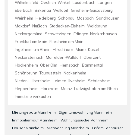
Wilhelmsfeld
Oestrich-Winkel
Laudenbach
Langen
Eberbach
Birkenau
Walldorf
Ginsheim-Gustavsburg
Weinheim
Heidelberg
Schönau
Mosbach
Sandhausen
Maxdorf
Nußloch
Stadecken-Elsheim
Waldbrunn
Neckargemünd
Schwetzingen
Edingen-Neckarhausen
Frankfurt am Main
Flörsheim am Main
Ingelheim am Rhein
Hirschhorn
Mainz-Kastel
Neckarsteinach
Mörfelden-Walldorf
Oberzent
Hockenheim
Ober Olm
Hemsbach
Bammental
Schönbrunn
Taunusstein
Nackenheim
Nieder-Hilbersheim
Leimen
Ilvesheim
Schriesheim
Heppenheim
Harxheim
Mainz
Ludwigshafen am Rhein
Immobilie verkaufen
Mietangebote Mannheim
Eigentumswohnung Mannheim
Immobilienkauf Mannheim
Wohnungssuche Mannheim
Häuser Mannheim
Mietwohnung Mannheim
Einfamilienhäuser