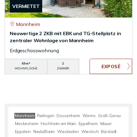
VERMIETET
Mannheim
Neuwertige 2 ZKB mit EBK und TG-Stellplatz in
zentraler Wohnlage von Mannheim
Erdgeschosswohnung
69 m²
2
WOHNFLÄCHE
ZIMMER
Mannheim
Reilingen
Dossenheim
Worms
Groß-Gerau
Meckesheim
Hochheim am Main
Eppelheim
Mauer
Eppstein
Neulußheim
Wiesbaden
Wiesloch
Bürstadt