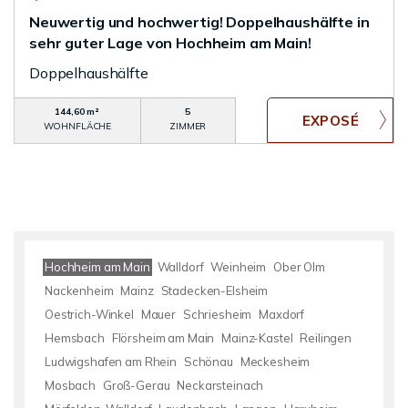
Neuwertig und hochwertig! Doppelhaushälfte in
sehr guter Lage von Hochheim am Main!
Doppelhaushälfte
144,60 m²
5
WOHNFLÄCHE
ZIMMER
Hochheim am Main
Walldorf
Weinheim
Ober Olm
Nackenheim
Mainz
Stadecken-Elsheim
Oestrich-Winkel
Mauer
Schriesheim
Maxdorf
Hemsbach
Flörsheim am Main
Mainz-Kastel
Reilingen
Ludwigshafen am Rhein
Schönau
Meckesheim
Mosbach
Groß-Gerau
Neckarsteinach