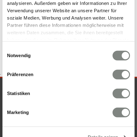
analysieren. Außerdem geben wir Informationen zu Ihrer
Hochheim am Main
Mietwohnungen Hochheim am Main
Verwendung unserer Website an unsere Partner für
Wohnungen Hochheim am Main
Wohnungsanzeigen Hochheim
soziale Medien, Werbung und Analysen weiter. Unsere
am Main
Immobilien Hochheim am Main
Haus Hochheim am
Partner führen diese Informationen möglicherweise mit
Main
Häuser Hochheim am Main
kaufen Hochheim am Main
weiteren Daten zusammen, die Sie ihnen bereitgestellt
Mietangebote Hochheim am Main
haben oder die sie im Rahmen Ihrer Nutzung der Dienste
gesammelt haben. Sie geben Einwilligung zu unseren
Einwilligungsauswahl
Cookies, wenn Sie unsere Webseite weiterhin nutzen.
Notwendig
.
Präferenzen
SICHERHEIT & KOMPETENZ
Statistiken
Marketing