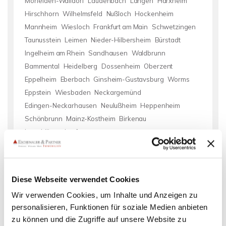
Mörfelden-Walldorf
Laudenbach
Langen
Harxheim
Hirschhorn
Wilhelmsfeld
Nußloch
Hockenheim
Mannheim
Wiesloch
Frankfurt am Main
Schwetzingen
Taunusstein
Leimen
Nieder-Hilbersheim
Bürstadt
Ingelheim am Rhein
Sandhausen
Waldbrunn
Bammental
Heidelberg
Dossenheim
Oberzent
Eppelheim
Eberbach
Ginsheim-Gustavsburg
Worms
Eppstein
Wiesbaden
Neckargemünd
Edingen-Neckarhausen
Neulußheim
Heppenheim
Schönbrunn
Mainz-Kostheim
Birkenau
Immobilie verkaufen
Einfamilienhaus Hochheim am Main
Immo Hochheim am Main
Immobilie Hochheim am Main
Immobilienkauf Hochheim am
Diese Webseite verwendet Cookies
Main
Wohnung Hochheim am Main
Wohnungssuche Hochheim
Wir verwenden Cookies, um Inhalte und Anzeigen zu
am Main
Wohnung suche Hochheim am Main
Wohnung miete
personalisieren, Funktionen für soziale Medien anbieten
Hochheim am Main
mieten Hochheim am Main
Mietwohnung
zu können und die Zugriffe auf unsere Website zu
Hochheim am Main
Hauskauf Hochheim am Main
Reihenhaus