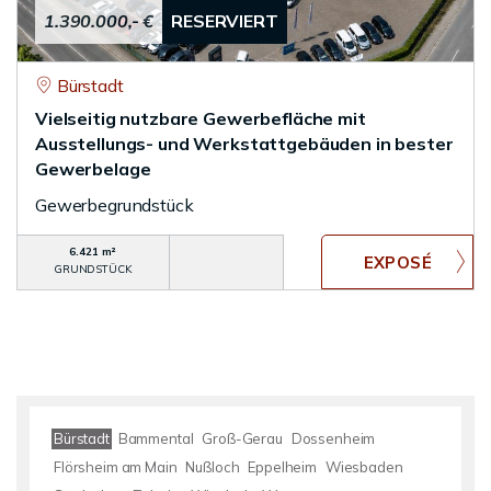
1.390.000,- €
RESERVIERT
Bürstadt
Vielseitig nutzbare Gewerbefläche mit
Ausstellungs- und Werkstattgebäuden in bester
Gewerbelage
Gewerbegrundstück
6.421 m²
GRUNDSTÜCK
Bürstadt
Bammental
Groß-Gerau
Dossenheim
Flörsheim am Main
Nußloch
Eppelheim
Wiesbaden