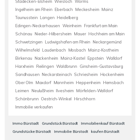
Stadecken-Elsheim
Wiesloch
Worms
Ingelheim am Rhein
Eberbach
Meckesheim
Mainz
Taunusstein
Langen
Heidelberg
Edingen-Neckarhausen
Weinheim
Frankfurt am Main
Schönau
Nieder-Hilbersheim
Mauer
Hochheim am Main
Schwetzingen
Ludwigshafen am Rhein
Neckargemünd
Wilhelmsfeld
Laudenbach
Mosbach
Mainz-Kostheim
Birkenau
Nackenheim
Mainz-Kastel
Eppstein
Walldorf
Harxheim
Reilingen
Waldbrunn
Ginsheim-Gustavsburg
Sandhausen
Neckarsteinach
Schriesheim
Hockenheim
Ober Olm
Maxdorf
Mannheim
Heppenheim
Hemsbach
Leimen
Neulußheim
Ilvesheim
Mörfelden-Walldorf
Schönbrunn
Oestrich-Winkel
Hirschhorn
Immobilie verkaufen
Immo Bürstadt
Grundstück Bürstadt
Immobilienkauf Bürstadt
Grundstücke Bürstadt
Immobilie Bürstadt
kaufen Bürstadt