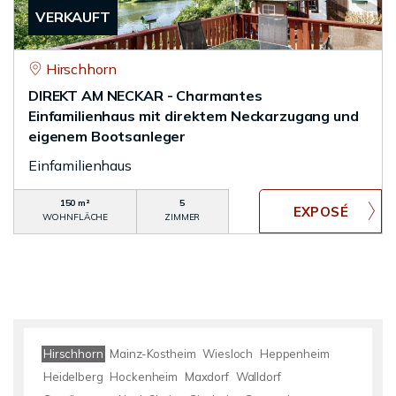
VERKAUFT
Hirschhorn
DIREKT AM NECKAR - Charmantes
Einfamilienhaus mit direktem Neckarzugang und
eigenem Bootsanleger
Einfamilienhaus
150 m²
5
WOHNFLÄCHE
ZIMMER
Hirschhorn
Mainz-Kostheim
Wiesloch
Heppenheim
Heidelberg
Hockenheim
Maxdorf
Walldorf