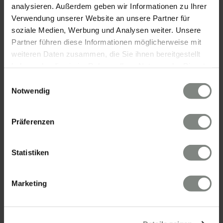
analysieren. Außerdem geben wir Informationen zu Ihrer
Verwendung unserer Website an unsere Partner für
soziale Medien, Werbung und Analysen weiter. Unsere
Partner führen diese Informationen möglicherweise mit
KONTAKT
weiteren Daten zusammen, die Sie ihnen bereitgestellt
haben oder die sie im Rahmen Ihrer Nutzung der Dienste
Eschenauer & Partner Immobilien
gesammelt haben. Sie geben Einwilligung zu unseren
Einwilligungsauswahl
Immobilienmakler HEIDELBERG
Cookies, wenn Sie unsere Webseite weiterhin nutzen.
Notwendig
Immobilien Heidelberg
Akademiestraße 1, 69117 Heidelberg
Präferenzen
Tel.:
06221 - 67 26 077
Mail:
info@eschenauer-partner.de
Statistiken
Eschenauer & Partner Immobilien
Immobilienmakler WIESBADEN
Marketing
Immobilien Wiesbaden
Wasserrolle 16, 65201 Wiesbaden
Tel.: 0611 - 900 66 743