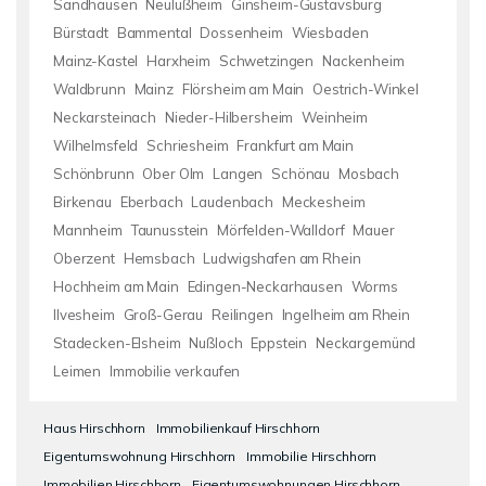
Sandhausen
Neulußheim
Ginsheim-Gustavsburg
Bürstadt
Bammental
Dossenheim
Wiesbaden
Mainz-Kastel
Harxheim
Schwetzingen
Nackenheim
Waldbrunn
Mainz
Flörsheim am Main
Oestrich-Winkel
Neckarsteinach
Nieder-Hilbersheim
Weinheim
Wilhelmsfeld
Schriesheim
Frankfurt am Main
Schönbrunn
Ober Olm
Langen
Schönau
Mosbach
Birkenau
Eberbach
Laudenbach
Meckesheim
Mannheim
Taunusstein
Mörfelden-Walldorf
Mauer
Oberzent
Hemsbach
Ludwigshafen am Rhein
Hochheim am Main
Edingen-Neckarhausen
Worms
Ilvesheim
Groß-Gerau
Reilingen
Ingelheim am Rhein
Stadecken-Elsheim
Nußloch
Eppstein
Neckargemünd
Leimen
Immobilie verkaufen
Haus Hirschhorn
Immobilienkauf Hirschhorn
Eigentumswohnung Hirschhorn
Immobilie Hirschhorn
Immobilien Hirschhorn
Eigentumswohnungen Hirschhorn