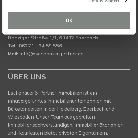
Details zeigen
Mail:
info@eschenauer-partner.de
OK
Eschenauer & Partner Immobilien
Immobilienmakler EBERBACH
Danziger Straße 1/1, 69412 Eberbach
Tel.: 06271 - 94 59 556
Mail:
info@eschenauer-partner.de
ÜBER UNS
Eschenauer & Partner Immobilien ist ein
inhabergeführtes Immobilienunternehmen mit
Bürostandorten in der Heidelberg, Eberbach und
Wiesbaden. Unser Team aus geprüften
Immobiliensachverständigen, Immobilienökonomen
und -kaufleuten bietet privaten Eigentümern,