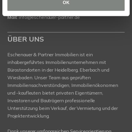
Danziger Straße 1/1, 69412 Eberbach
OK
Tel.: 06271 - 94 59 556
Mail:
info@eschenauer-partner.de
ÜBER UNS
Eschenauer & Partner Immobilien ist ein
inhabergeführtes Immobilienunternehmen mit
Bürostandorten in der Heidelberg, Eberbach und
Wiesbaden. Unser Team aus geprüften
Immobiliensachverständigen, Immobilienökonomen
und -kaufleuten bietet privaten Eigentümern,
Investoren und Bauträgern professionelle
Unterstützung beim Verkauf, der Vermietung und der
Projektentwicklung.
Dank unserer umfangreichen Serviceorientierung