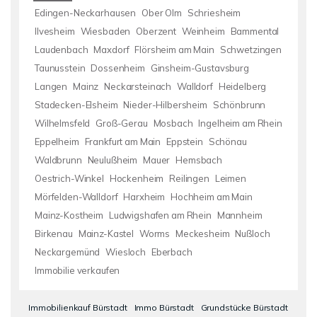
Edingen-Neckarhausen
Ober Olm
Schriesheim
Ilvesheim
Wiesbaden
Oberzent
Weinheim
Bammental
Laudenbach
Maxdorf
Flörsheim am Main
Schwetzingen
Taunusstein
Dossenheim
Ginsheim-Gustavsburg
Langen
Mainz
Neckarsteinach
Walldorf
Heidelberg
Stadecken-Elsheim
Nieder-Hilbersheim
Schönbrunn
Wilhelmsfeld
Groß-Gerau
Mosbach
Ingelheim am Rhein
Eppelheim
Frankfurt am Main
Eppstein
Schönau
Waldbrunn
Neulußheim
Mauer
Hemsbach
Oestrich-Winkel
Hockenheim
Reilingen
Leimen
Mörfelden-Walldorf
Harxheim
Hochheim am Main
Mainz-Kostheim
Ludwigshafen am Rhein
Mannheim
Birkenau
Mainz-Kastel
Worms
Meckesheim
Nußloch
Neckargemünd
Wiesloch
Eberbach
Immobilie verkaufen
Immobilienkauf Bürstadt
Immo Bürstadt
Grundstücke Bürstadt