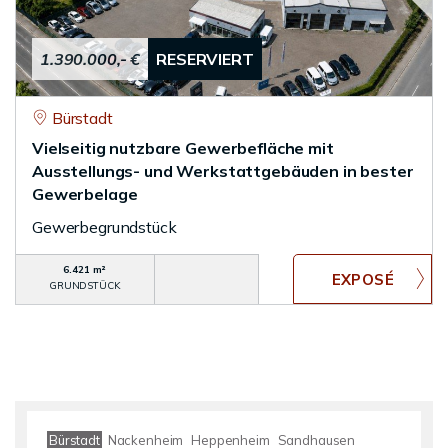
1.390.000,- €
RESERVIERT
Bürstadt
Vielseitig nutzbare Gewerbefläche mit
Ausstellungs- und Werkstattgebäuden in bester
Gewerbelage
Gewerbegrundstück
6.421 m²
GRUNDSTÜCK
Bürstadt
Nackenheim
Heppenheim
Sandhausen