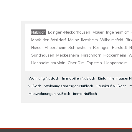
Nußloch
Edingen-Neckarhausen
Mauer
Ingelheim am 
Mörfelden-Walldorf
Mainz
Ilvesheim
Wilhelmsfeld
Bir
Nieder-Hilbersheim
Schriesheim
Reilingen
Bürstadt
N
Sandhausen
Meckesheim
Hirschhorn
Hockenheim
W
Hochheim am Main
Ober Olm
Eppstein
Heppenheim
Wohnung Nußloch
Immobilien Nußloch
Einfamilienhäuser 
Nußloch
Wohnungsanzeigen Nußloch
Hauskauf Nußloch
m
Mietwohnungen Nußloch
Immo Nußloch
.