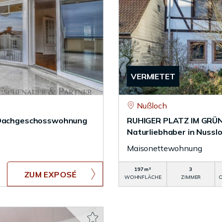
VERMIETET
Nußloch
Dachgeschosswohnung
RUHIGER PLATZ IM GRÜNE
Naturliebhaber in Nussl
Maisonettewohnung
197 m²
3
ZUM EXPOSÉ
WOHNFLÄCHE
ZIMMER
O