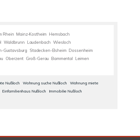
m Rhein
Mainz-Kostheim
Hemsbach
l
Waldbrunn
Laudenbach
Wiesloch
m-Gustavsburg
Stadecken-Elsheim
Dossenheim
au
Oberzent
Groß-Gerau
Bammental
Leimen
te Nußloch
Wohnung suche Nußloch
Wohnung miete
Einfamilienhaus Nußloch
Immobilie Nußloch