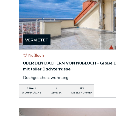
VERMIETET
Nußloch
ÜBER DEN DÄCHERN VON NUßLOCH - Große 
mit toller Dachterrasse
Dachgeschosswohnung
140 m²
4
432
WOHNFLÄCHE
ZIMMER
OBJEKTNUMMER