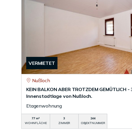
VERMIETET
Nußloch
KEIN BALKON ABER TROTZDEM GEMÜTLICH - 3 
Innenstadtlage von Nußloch.
Etagenwohnung
77 m²
3
244
WOHNFLÄCHE
ZIMMER
OBJEKTNUMMER