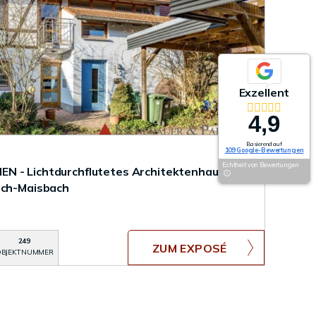
Exzellent
4,9
Basierend auf
109 Google-Bewertungen
Echtheit von Bewertungen
N - Lichtdurchflutetes Architektenhaus für
och-Maisbach
249
ZUM EXPOSÉ
BJEKTNUMMER