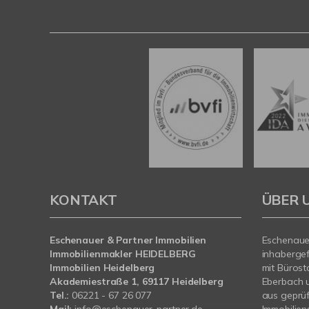
KONTAKT
ÜBER 
Eschenauer & Partner Immobilien
Eschenauer
Immobilienmakler HEIDELBERG
inhaberge
Immobilien Heidelberg
mit Bürost
Akademiestraße 1, 69117 Heidelberg
Eberbach 
Tel.:
06221 - 67 26 077
aus geprü
Mail:
info@eschenauer-partner.de
Immobilien