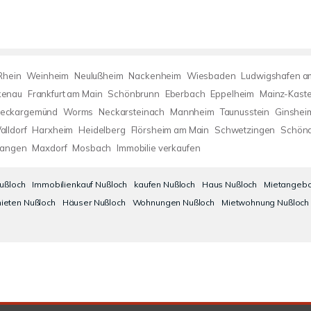
Rhein
Weinheim
Neulußheim
Nackenheim
Wiesbaden
Ludwigshafen a
kenau
Frankfurt am Main
Schönbrunn
Eberbach
Eppelheim
Mainz-Kaste
eckargemünd
Worms
Neckarsteinach
Mannheim
Taunusstein
Ginshei
alldorf
Harxheim
Heidelberg
Flörsheim am Main
Schwetzingen
Schön
Langen
Maxdorf
Mosbach
Immobilie verkaufen
Nußloch
Immobilienkauf Nußloch
kaufen Nußloch
Haus Nußloch
Mietangebo
ieten Nußloch
Häuser Nußloch
Wohnungen Nußloch
Mietwohnung Nußloch