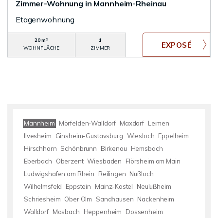
Zimmer-Wohnung in Mannheim-Rheinau
Etagenwohnung
20 m²
1
WOHNFLÄCHE
ZIMMER
Mannheim
Mörfelden-Walldorf
Maxdorf
Leimen
Ilvesheim
Ginsheim-Gustavsburg
Wiesloch
Eppelheim
Hirschhorn
Schönbrunn
Birkenau
Hemsbach
Eberbach
Oberzent
Wiesbaden
Flörsheim am Main
Ludwigshafen am Rhein
Reilingen
Nußloch
Wilhelmsfeld
Eppstein
Mainz-Kastel
Neulußheim
Schriesheim
Ober Olm
Sandhausen
Nackenheim
Walldorf
Mosbach
Heppenheim
Dossenheim