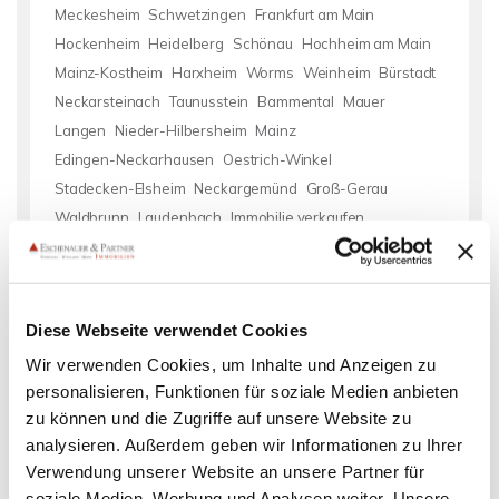
Meckesheim
Schwetzingen
Frankfurt am Main
Hockenheim
Heidelberg
Schönau
Hochheim am Main
Mainz-Kostheim
Harxheim
Worms
Weinheim
Bürstadt
Neckarsteinach
Taunusstein
Bammental
Mauer
Langen
Nieder-Hilbersheim
Mainz
Edingen-Neckarhausen
Oestrich-Winkel
Stadecken-Elsheim
Neckargemünd
Groß-Gerau
Waldbrunn
Laudenbach
Immobilie verkaufen
Wohnung Mannheim
Immobilie Mannheim
Mietwohnung
Mannheim
Wohnungssuche Mannheim
Mietangebote
Diese Webseite verwendet Cookies
Mannheim
Immobilienkauf Mannheim
mieten Mannheim
Einfamilienhaus Mannheim
Eigentumswohnungen Mannheim
Wir verwenden Cookies, um Inhalte und Anzeigen zu
personalisieren, Funktionen für soziale Medien anbieten
Immo Mannheim
Wohnung miete Mannheim
Wohnung suche
zu können und die Zugriffe auf unsere Website zu
Mannheim
Wohnungsanzeigen Mannheim
Wohnungen
analysieren. Außerdem geben wir Informationen zu Ihrer
Mannheim
Eigentumswohnung Mannheim
Mietwohnungen
Verwendung unserer Website an unsere Partner für
Mannheim
Einfamilienhäuser Mannheim
kaufen Mannheim
soziale Medien, Werbung und Analysen weiter. Unsere