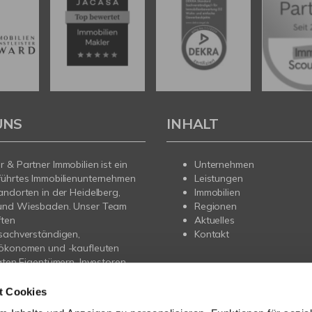
UNS
INHALT
 & Partner Immobilien ist ein
Unternehmen
führtes Immobilienunternehmen
Leistungen
andorten in der Heidelberg,
Immobilien
und Wiesbaden. Unser Team
Regionen
ften
Aktuelles
sachverständigen,
Kontakt
nökonomen und -kaufleuten
vaten Eigentümern, Investoren
gern professionelle
ung beim Verkauf, der
t Cookies
 und der Projektentwicklung.