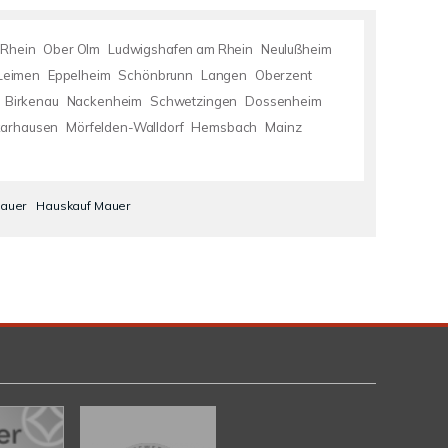
 Rhein
Ober Olm
Ludwigshafen am Rhein
Neulußheim
Leimen
Eppelheim
Schönbrunn
Langen
Oberzent
Birkenau
Nackenheim
Schwetzingen
Dossenheim
karhausen
Mörfelden-Walldorf
Hemsbach
Mainz
Mauer
Hauskauf Mauer