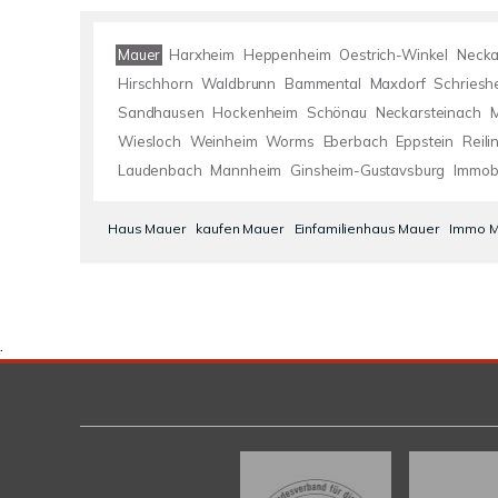
Mauer
Harxheim
Heppenheim
Oestrich-Winkel
Neck
Hirschhorn
Waldbrunn
Bammental
Maxdorf
Schriesh
Sandhausen
Hockenheim
Schönau
Neckarsteinach
Wiesloch
Weinheim
Worms
Eberbach
Eppstein
Reili
Laudenbach
Mannheim
Ginsheim-Gustavsburg
Immobi
Haus Mauer
kaufen Mauer
Einfamilienhaus Mauer
Immo M
.