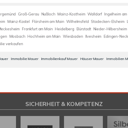
argemünd
Groß-Gerau
Nußloch
Mainz-Kostheim
Walldorf
Ingelheim am
eim
Mainz-Kastel
Flörsheim am Main
Wilhelmsfeld
Stadecken-Elsheim
Meckesheim
Frankfurt am Main
Heidelberg
Bürstadt
Nieder-Hilbersheim
ngen
Mosbach
Hochheim am Main
Wiesbaden
Ilvesheim
Edingen-Nec
lie verkaufen
auer
Immobilie Mauer
Immobilienkauf Mauer
Häuser Mauer
Immobilien 
SICHERHEIT & KOMPETENZ