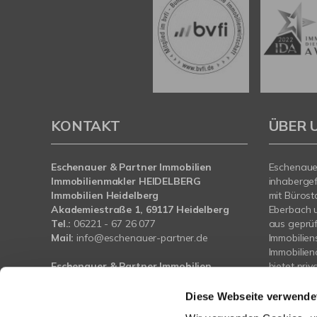
KONTAKT
ÜBER 
Eschenauer & Partner Immobilien
Eschenauer
Immobilienmakler HEIDELBERG
inhaberge
Immobilien Heidelberg
mit Bürost
Akademiestraße 1, 69117 Heidelberg
Eberbach 
Tel.:
06221 - 67 26 077
aus geprü
Mail:
info@eschenauer-partner.de
Immobilien
Immobilie
Eschenauer & Partner Immobilien
bietet pri
Immobilienmakler WIESBADEN
und Bauträ
Immobilien Wiesbaden
Unterstütz
Diese Webseite verwende
Wasserrolle 16, 65201 Wiesbaden
Vermietung