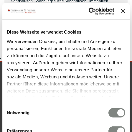
Sandhausen
Wohnungssuche Sandhausen
Immobilien
Sandhausen
Eigentumswohnungen Sandhausen
Wohnung
Sandhausen
kaufen Sandhausen
Immo Sandhausen
Wohnungen Sandhausen
Diese Webseite verwendet Cookies
Wir verwenden Cookies, um Inhalte und Anzeigen zu
personalisieren, Funktionen für soziale Medien anbieten
zu können und die Zugriffe auf unsere Website zu
.
analysieren. Außerdem geben wir Informationen zu Ihrer
Verwendung unserer Website an unsere Partner für
SICHERHEIT & KOMPETENZ
soziale Medien, Werbung und Analysen weiter. Unsere
Partner führen diese Informationen möglicherweise mit
weiteren Daten zusammen, die Sie ihnen bereitgestellt
haben oder die sie im Rahmen Ihrer Nutzung der Dienste
gesammelt haben. Sie geben Einwilligung zu unseren
Einwilligungsauswahl
Cookies, wenn Sie unsere Webseite weiterhin nutzen.
Notwendig
Präferenzen