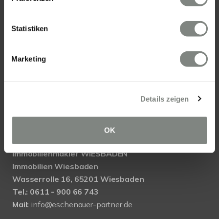
KONTAKT
Statistiken
Eschenauer & Partner Immobilien
Marketing
Immobilienmakler HEIDELBERG
Immobilien Heidelberg
Akademiestraße 1, 69117 Heidelberg
Details zeigen
Tel.:
06221 - 67 26 077
Mail:
info@eschenauer-partner.de
OK
Eschenauer & Partner Immobilien
Immobilienmakler WIESBADEN
Immobilien Wiesbaden
Wasserrolle 16, 65201 Wiesbaden
Tel.: 0611 - 900 66 743
Mail:
info@eschenauer-partner.de