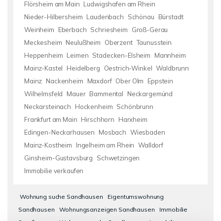
Flörsheim am Main
Ludwigshafen am Rhein
Nieder-Hilbersheim
Laudenbach
Schönau
Bürstadt
Weinheim
Eberbach
Schriesheim
Groß-Gerau
Meckesheim
Neulußheim
Oberzent
Taunusstein
Heppenheim
Leimen
Stadecken-Elsheim
Mannheim
Mainz-Kastel
Heidelberg
Oestrich-Winkel
Waldbrunn
Mainz
Nackenheim
Maxdorf
Ober Olm
Eppstein
Wilhelmsfeld
Mauer
Bammental
Neckargemünd
Neckarsteinach
Hockenheim
Schönbrunn
Frankfurt am Main
Hirschhorn
Harxheim
Edingen-Neckarhausen
Mosbach
Wiesbaden
Mainz-Kostheim
Ingelheim am Rhein
Walldorf
Ginsheim-Gustavsburg
Schwetzingen
Immobilie verkaufen
Wohnung suche Sandhausen
Eigentumswohnung
Sandhausen
Wohnungsanzeigen Sandhausen
Immobilie