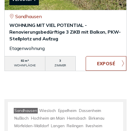
Sandhausen
WOHNUNG MIT VIEL POTENTIAL -
Renovierungsbedürftige 3 ZiKB mit Balkon, PKW-
Stellplatz und Aufzug
Etagenwohnung
82 m²
3
WOHNFLÄCHE
ZIMMER
Sandhausen
Wiesloch
Eppelheim
Dossenheim
Nußloch
Hochheim am Main
Hemsbach
Birkenau
Mörfelden-Walldorf
Langen
Reilingen
Ilvesheim