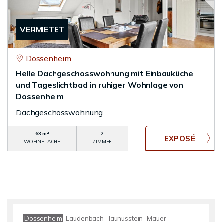
VERMIETET
Dossenheim
Helle Dachgeschosswohnung mit Einbauküche
und Tageslichtbad in ruhiger Wohnlage von
Dossenheim
Dachgeschosswohnung
63 m²
2
WOHNFLÄCHE
ZIMMER
Dossenheim
Laudenbach
Taunusstein
Mauer