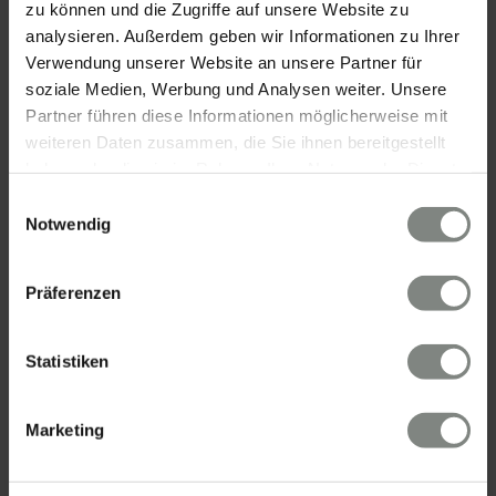
zu können und die Zugriffe auf unsere Website zu
analysieren. Außerdem geben wir Informationen zu Ihrer
Verwendung unserer Website an unsere Partner für
soziale Medien, Werbung und Analysen weiter. Unsere
Partner führen diese Informationen möglicherweise mit
weiteren Daten zusammen, die Sie ihnen bereitgestellt
KONTAKT
haben oder die sie im Rahmen Ihrer Nutzung der Dienste
gesammelt haben. Sie geben Einwilligung zu unseren
Einwilligungsauswahl
Eschenauer & Partner Immobilien
Cookies, wenn Sie unsere Webseite weiterhin nutzen.
Notwendig
Immobilienmakler HEIDELBERG
Immobilien Heidelberg
Präferenzen
Akademiestraße 1, 69117 Heidelberg
Tel.:
06221 - 67 26 077
Mail:
info@eschenauer-partner.de
Statistiken
Eschenauer & Partner Immobilien
Marketing
Immobilienmakler WIESBADEN
Immobilien Wiesbaden