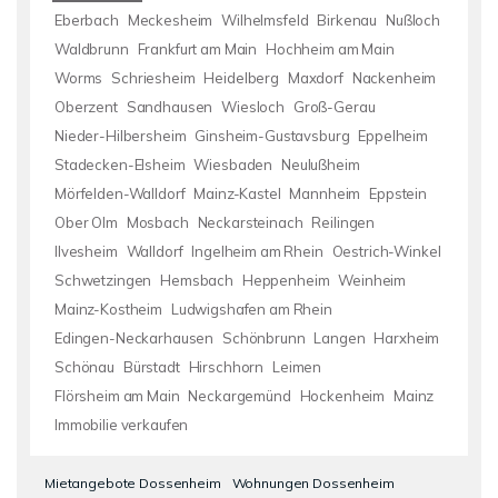
Eberbach
Meckesheim
Wilhelmsfeld
Birkenau
Nußloch
Waldbrunn
Frankfurt am Main
Hochheim am Main
Worms
Schriesheim
Heidelberg
Maxdorf
Nackenheim
Oberzent
Sandhausen
Wiesloch
Groß-Gerau
Nieder-Hilbersheim
Ginsheim-Gustavsburg
Eppelheim
Stadecken-Elsheim
Wiesbaden
Neulußheim
Mörfelden-Walldorf
Mainz-Kastel
Mannheim
Eppstein
Ober Olm
Mosbach
Neckarsteinach
Reilingen
Ilvesheim
Walldorf
Ingelheim am Rhein
Oestrich-Winkel
Schwetzingen
Hemsbach
Heppenheim
Weinheim
Mainz-Kostheim
Ludwigshafen am Rhein
Edingen-Neckarhausen
Schönbrunn
Langen
Harxheim
Schönau
Bürstadt
Hirschhorn
Leimen
Flörsheim am Main
Neckargemünd
Hockenheim
Mainz
Immobilie verkaufen
Mietangebote Dossenheim
Wohnungen Dossenheim