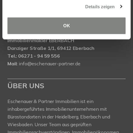
Wasserrolle 16, 65201 Wiesbaden
Details zeigen
Tel.: 0611 - 900 66 743
Mail:
info@eschenauer-partner.de
OK
Eschenauer & Partner Immobilien
Immobilienmakler EBERBACH
Danziger Straße 1/1, 69412 Eberbach
Tel.: 06271 - 94 59 556
Mail:
info@eschenauer-partner.de
ÜBER UNS
Eschenauer & Partner Immobilien ist ein
inhabergeführtes Immobilienunternehmen mit
Bürostandorten in der Heidelberg, Eberbach und
Wiesbaden. Unser Team aus geprüften
Immobiliensachverständigen, Immobilienökonomen