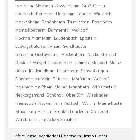
Ilvesheim
Mosbach
Dossenheim
Groß-Gerau
Eberbach
Reilingen
Harxheim
Langen
Wiesloch
Meckesheim
Schönbrunn
Taunusstein
Eppelheim
Mainz-Kostheim
Bammental
Walldorf
Hochheim am Main
Laudenbach
Eppstein
Ludwigshafen am Rhein
Sandhausen
Ginsheim-Gustavsburg
Hockenheim
Neckarsteinach
Oestrich-Winkel
Heppenheim
Leimen
Maxdorf
Mainz
Bürstadt
Heidelberg
Hirschhorn
Schwetzingen
Flörsheim am Main
Birkenau
Mörfelden-Walldorf
Ingelheim am Rhein
Mauer
Mannheim
Wilhelmsfeld
Neckargemünd
Schönau
Ober Olm
Wiesbaden
Hemsbach
Nackenheim
Nußloch
Worms
Mainz-Kastel
Stadecken-Elsheim
Frankfurt am Main
Oberzent
Waldbrunn
Immobilie verkaufen
Einfamilienhäuser Nieder-Hilbersheim
Immo Nieder-