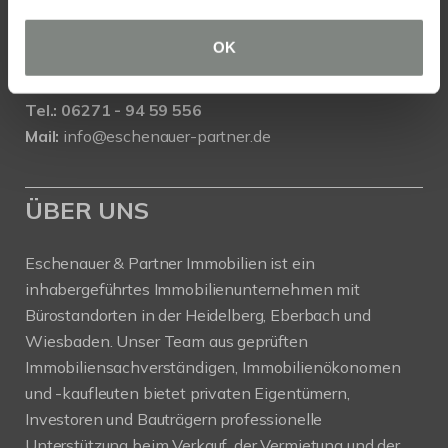
Eschenauer & Partner Immobilien
OK
Immobilienmakler EBERBACH
Danziger Straße 1/1, 69412 Eberbach
Tel.: 06271 - 94 59 556
Mail:
info@eschenauer-partner.de
ÜBER UNS
Eschenauer & Partner Immobilien ist ein
inhabergeführtes Immobilienunternehmen mit
Bürostandorten in der Heidelberg, Eberbach und
Wiesbaden. Unser Team aus geprüften
Immobiliensachverständigen, Immobilienökonomen
und -kaufleuten bietet privaten Eigentümern,
Investoren und Bauträgern professionelle
Unterstützung beim Verkauf, der Vermietung und der