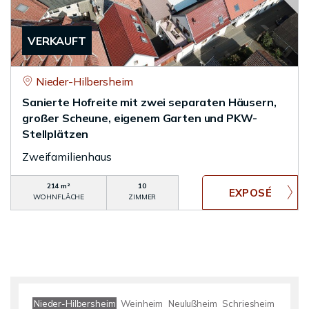
VERKAUFT
Nieder-Hilbersheim
Sanierte Hofreite mit zwei separaten Häusern,
großer Scheune, eigenem Garten und PKW-
Stellplätzen
Zweifamilienhaus
214 m²
10
WOHNFLÄCHE
ZIMMER
Nieder-Hilbersheim
Weinheim
Neulußheim
Schriesheim