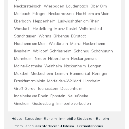
Neckarsteinach
Wiesbaden
Laudenbach
Ober Olm
Mosbach
Edingen-Neckarhausen
Hochheim am Main
Eberbach
Heppenheim
Ludwigshafen am Rhein
Wiesloch
Heidelberg
Mainz-Kastel
Wilhelmsfeld
Sandhausen
Worms
Birkenau
Bürstadt
Flörsheim am Main
Waldbrunn
Mainz
Hockenheim
Ilvesheim
Walldorf
Schriesheim
Schönau
Schönbrunn
Mannheim
Nieder-Hilbersheim
Neckargemünd
Mainz-Kostheim
Weinheim
Nackenheim
Langen
Maxdorf
Meckesheim
Leimen
Bammental
Reilingen
Frankfurt am Main
Mörfelden-Walldorf
Harxheim
Groß-Gerau
Taunusstein
Dossenheim
Ingelheim am Rhein
Eppstein
Neulußheim
Ginsheim-Gustavsburg
Immobilie verkaufen
Häuser Stadecken-Elsheim
Immobilie Stadecken-Elsheim
Einfamilienhäuser Stadecken-Elsheim
Einfamilienhaus