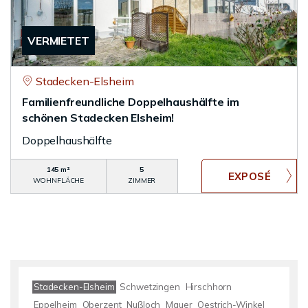
VERMIETET
Stadecken-Elsheim
Familienfreundliche Doppelhaushälfte im
schönen Stadecken Elsheim!
Doppelhaushälfte
145 m²
5
WOHNFLÄCHE
ZIMMER
Stadecken-Elsheim
Schwetzingen
Hirschhorn
Eppelheim
Oberzent
Nußloch
Mauer
Oestrich-Winkel