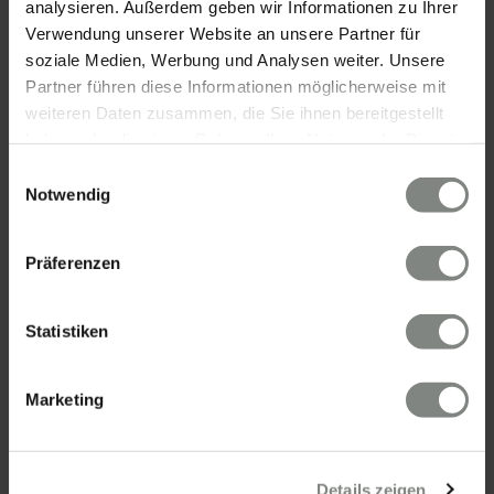
analysieren. Außerdem geben wir Informationen zu Ihrer
Verwendung unserer Website an unsere Partner für
soziale Medien, Werbung und Analysen weiter. Unsere
Partner führen diese Informationen möglicherweise mit
KONTAKT
weiteren Daten zusammen, die Sie ihnen bereitgestellt
haben oder die sie im Rahmen Ihrer Nutzung der Dienste
Eschenauer & Partner Immobilien
gesammelt haben. Sie geben Einwilligung zu unseren
Einwilligungsauswahl
Immobilienmakler HEIDELBERG
Cookies, wenn Sie unsere Webseite weiterhin nutzen.
Notwendig
Immobilien Heidelberg
Akademiestraße 1, 69117 Heidelberg
Präferenzen
Tel.:
06221 - 67 26 077
Mail:
info@eschenauer-partner.de
Statistiken
Eschenauer & Partner Immobilien
Immobilienmakler WIESBADEN
Marketing
Immobilien Wiesbaden
Wasserrolle 16, 65201 Wiesbaden
Tel.: 0611 - 900 66 743
Details zeigen