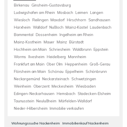
Birkenau
Ginsheim-Gustavsburg
Ludwigshafen am Rhein
Mosbach
Leimen
Langen
Wiesloch
Reilingen
Maxdorf
Hirschhorn
Sandhausen
Harxheim
Walldorf
Nußloch
Mainz-Kastel
Laudenbach
Bammental
Dossenheim
Ingelheim am Rhein
Mainz-Kostheim
Mauer
Mainz
Bürstadt
Hochheim am Main
Schriesheim
Waldbrunn
Eppstein
Worms
Ilvesheim
Heidelberg
Mannheim
Frankfurt am Main
Ober Olm
Heppenheim
Groß-Gerau
Flörsheim am Main
Schönau
Eppelheim
Schönbrunn
Neckargemünd
Neckarsteinach
Schwetzingen
Weinheim
Oberzent
Meckesheim
Wiesbaden
Edingen-Neckarhausen
Hemsbach
Stadecken-Elsheim
Taunusstein
Neulußheim
Mörfelden-Walldorf
Nieder-Hilbersheim
Immobilie verkaufen
Wohnungssuche Nackenheim
Immobilienkauf Nackenheim