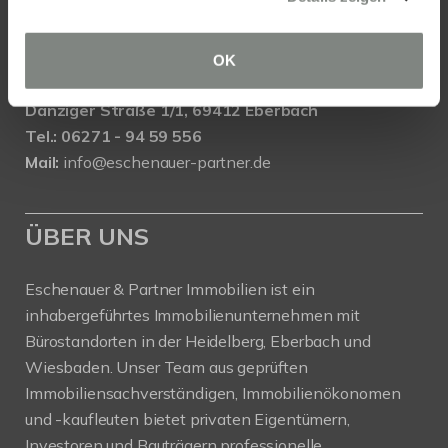
Mail:
info@eschenauer-partner.de
Eschenauer & Partner Immobilien
OK
Immobilienmakler EBERBACH
Danziger Straße 1/1, 69412 Eberbach
Tel.: 06271 - 94 59 556
Mail:
info@eschenauer-partner.de
ÜBER UNS
Eschenauer & Partner Immobilien ist ein
inhabergeführtes Immobilienunternehmen mit
Bürostandorten in der Heidelberg, Eberbach und
Wiesbaden. Unser Team aus geprüften
Immobiliensachverständigen, Immobilienökonomen
und -kaufleuten bietet privaten Eigentümern,
Investoren und Bauträgern professionelle