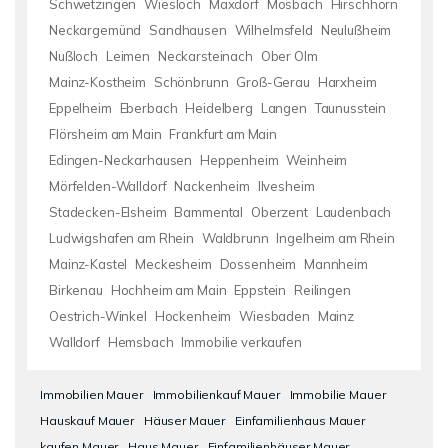
Schwetzingen
Wiesloch
Maxdorf
Mosbach
Hirschhorn
Neckargemünd
Sandhausen
Wilhelmsfeld
Neulußheim
Nußloch
Leimen
Neckarsteinach
Ober Olm
Mainz-Kostheim
Schönbrunn
Groß-Gerau
Harxheim
Eppelheim
Eberbach
Heidelberg
Langen
Taunusstein
Flörsheim am Main
Frankfurt am Main
Edingen-Neckarhausen
Heppenheim
Weinheim
Mörfelden-Walldorf
Nackenheim
Ilvesheim
Stadecken-Elsheim
Bammental
Oberzent
Laudenbach
Ludwigshafen am Rhein
Waldbrunn
Ingelheim am Rhein
Mainz-Kastel
Meckesheim
Dossenheim
Mannheim
Birkenau
Hochheim am Main
Eppstein
Reilingen
Oestrich-Winkel
Hockenheim
Wiesbaden
Mainz
Walldorf
Hemsbach
Immobilie verkaufen
Immobilien Mauer
Immobilienkauf Mauer
Immobilie Mauer
Hauskauf Mauer
Häuser Mauer
Einfamilienhaus Mauer
kaufen Mauer
Haus Mauer
Einfamilienhäuser Mauer