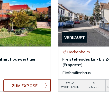
VERKAUFT
Hockenheim
il mit hochwertiger
Freistehendes Ein- bis 
(Erbpacht)
Einfamilienhaus
123 m²
5
ZUM EXPOSÉ
WOHNFLÄCHE
ZIMMER
O