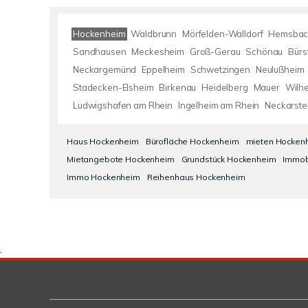
Hockenheim
Waldbrunn
Mörfelden-Walldorf
Hemsbac
Sandhausen
Meckesheim
Groß-Gerau
Schönau
Bürs
Neckargemünd
Eppelheim
Schwetzingen
Neulußheim
Stadecken-Elsheim
Birkenau
Heidelberg
Mauer
Wilhe
Ludwigshafen am Rhein
Ingelheim am Rhein
Neckarste
Haus Hockenheim
Bürofläche Hockenheim
mieten Hocken
Mietangebote Hockenheim
Grundstück Hockenheim
Immob
Immo Hockenheim
Reihenhaus Hockenheim
.