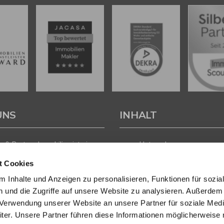
UNS
INHALT
 & Partner Immobilien ist ein
Unternehmen
führtes Immobilienunternehmen
Leistungen
t Cookies
andorten in der Heidelberg,
Immobilien
und Wiesbaden. Unser Team
Regionen
 Inhalte und Anzeigen zu personalisieren, Funktionen für sozia
ften
Aktuelles
 und die Zugriffe auf unsere Website zu analysieren. Außerdem
sachverständigen,
Kontakt
r Verwendung unserer Website an unsere Partner für soziale Med
nökonomen und -kaufleuten
vaten Eigentümern, Investoren
er. Unsere Partner führen diese Informationen möglicherweise 
gern professionelle