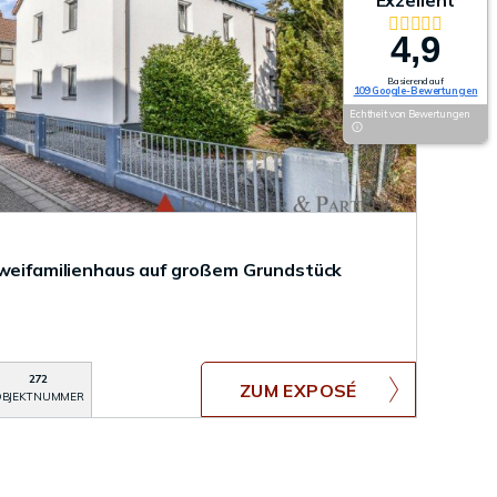
Exzellent
4,9
Basierend auf
109 Google-Bewertungen
Echtheit von Bewertungen
Zweifamilienhaus auf großem Grundstück
272
ZUM EXPOSÉ
BJEKTNUMMER