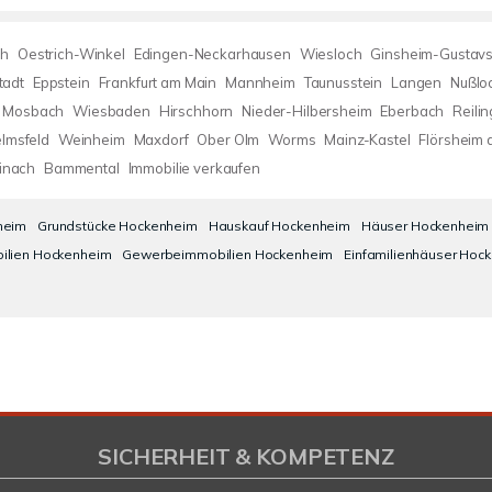
h
Oestrich-Winkel
Edingen-Neckarhausen
Wiesloch
Ginsheim-Gustav
tadt
Eppstein
Frankfurt am Main
Mannheim
Taunusstein
Langen
Nußlo
Mosbach
Wiesbaden
Hirschhorn
Nieder-Hilbersheim
Eberbach
Reili
lmsfeld
Weinheim
Maxdorf
Ober Olm
Worms
Mainz-Kastel
Flörsheim 
inach
Bammental
Immobilie verkaufen
heim
Grundstücke Hockenheim
Hauskauf Hockenheim
Häuser Hockenheim
ilien Hockenheim
Gewerbeimmobilien Hockenheim
Einfamilienhäuser Hoc
SICHERHEIT & KOMPETENZ