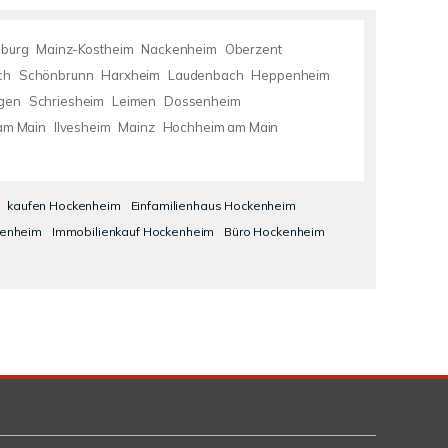
sburg
Mainz-Kostheim
Nackenheim
Oberzent
ch
Schönbrunn
Harxheim
Laudenbach
Heppenheim
ngen
Schriesheim
Leimen
Dossenheim
am Main
Ilvesheim
Mainz
Hochheim am Main
kaufen Hockenheim
Einfamilienhaus Hockenheim
kenheim
Immobilienkauf Hockenheim
Büro Hockenheim