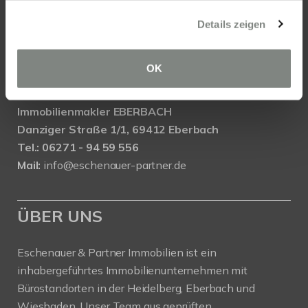
Immobilien Wiesbaden
Wasserrolle 16, 65201 Wiesbaden
Details zeigen
Tel.: 0611 - 900 66 743
Mail:
info@eschenauer-partner.de
OK
Eschenauer & Partner Immobilien
Immobilienmakler EBERBACH
Danziger Straße 1/1, 69412 Eberbach
Tel.: 06271 - 94 59 556
Mail:
info@eschenauer-partner.de
ÜBER UNS
Eschenauer & Partner Immobilien ist ein
inhabergeführtes Immobilienunternehmen mit
Bürostandorten in der Heidelberg, Eberbach und
Wiesbaden. Unser Team aus geprüften