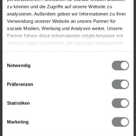
zu können und die Zugriffe auf unsere Website zu
analysieren. Außerdem geben wir Informationen zu Ihrer
Verwendung unserer Website an unsere Partner für
soziale Medien, Werbung und Analysen weiter. Unsere
Partner führen diese Informationen möglicherweise mit
weiteren Daten zusammen, die Sie ihnen bereitgestellt
KONTAKT
haben oder die sie im Rahmen Ihrer Nutzung der Dienste
gesammelt haben. Sie geben Einwilligung zu unseren
Einwilligungsauswahl
Cookies, wenn Sie unsere Webseite weiterhin nutzen.
Notwendig
Eschenauer & Partner Immobilien
Immobilienmakler HEIDELBERG
Immobilien Heidelberg
Präferenzen
Akademiestraße 1, 69117 Heidelberg
Tel.:
06221 - 67 26 077
Statistiken
Mail:
info@eschenauer-partner.de
Eschenauer & Partner Immobilien
Marketing
Immobilienmakler WIESBADEN