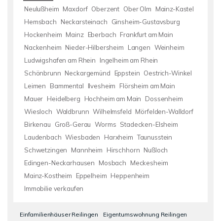
Neulußheim
Maxdorf
Oberzent
Ober Olm
Mainz-Kastel
Hemsbach
Neckarsteinach
Ginsheim-Gustavsburg
Hockenheim
Mainz
Eberbach
Frankfurt am Main
Nackenheim
Nieder-Hilbersheim
Langen
Weinheim
Ludwigshafen am Rhein
Ingelheim am Rhein
Schönbrunn
Neckargemünd
Eppstein
Oestrich-Winkel
Leimen
Bammental
Ilvesheim
Flörsheim am Main
Mauer
Heidelberg
Hochheim am Main
Dossenheim
Wiesloch
Waldbrunn
Wilhelmsfeld
Mörfelden-Walldorf
Birkenau
Groß-Gerau
Worms
Stadecken-Elsheim
Laudenbach
Wiesbaden
Harxheim
Taunusstein
Schwetzingen
Mannheim
Hirschhorn
Nußloch
Edingen-Neckarhausen
Mosbach
Meckesheim
Mainz-Kostheim
Eppelheim
Heppenheim
Immobilie verkaufen
Einfamilienhäuser Reilingen
Eigentumswohnung Reilingen