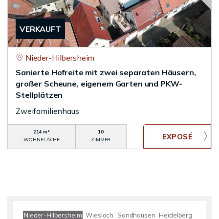
VERKAUFT
Nieder-Hilbersheim
Sanierte Hofreite mit zwei separaten Häusern,
großer Scheune, eigenem Garten und PKW-
Stellplätzen
Zweifamilienhaus
214 m²
10
WOHNFLÄCHE
ZIMMER
Nieder-Hilbersheim
Wiesloch
Sandhausen
Heidelberg