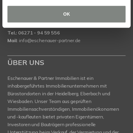
Eschenauer & Partner Immobilien
OK
Immobilienmakler EBERBACH
Danziger Straße 1/1, 69412 Eberbach
Tel.: 06271 - 94 59 556
Mail:
info@eschenauer-partner.de
ÜBER UNS
Eschenauer & Partner Immobilien ist ein
inhabergeführtes Immobilienunternehmen mit
Bürostandorten in der Heidelberg, Eberbach und
Wiesbaden. Unser Team aus geprüften
Immobiliensachverständigen, Immobilienökonomen
und -kaufleuten bietet privaten Eigentümern,
Investoren und Bauträgern professionelle
Unterstützung beim Verkauf, der Vermietung und der