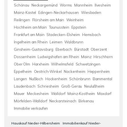
Schönau
Neckargemünd
Worms
Mannheim
Ilvesheim
Mainz-Kastel
Edingen-Neckarhausen
Wiesbaden
Reilingen
Flörsheim am Main
Weinheim
Hochheim am Main
Taunusstein
Eppstein
Frankfurt am Main
Stadecken-Elsheim
Hemsbach
Ingelheim am Rhein
Leimen
Waldbrunn
Ginsheim-Gustavsburg
Eberbach
Bürstadt
Oberzent
Dossenheim
Ludwigshafen am Rhein
Mainz
Hirschhorn
Ober Olm
Harxheim
Wilhelmsfeld
Schwetzingen
Eppelheim
Oestrich-Winkel
Nackenheim
Heppenheim
Langen
Nußloch
Hockenheim
Schönbrunn
Bammental
Laudenbach
Schriesheim
Groß-Gerau
Neulußheim
Mauer
Meckesheim
Walldorf
Mainz-Kostheim
Maxdorf
Mörfelden-Walldorf
Neckarsteinach
Birkenau
Immobilie verkaufen
Hauskauf Nieder-Hilbersheim
Immobilienkauf Nieder-