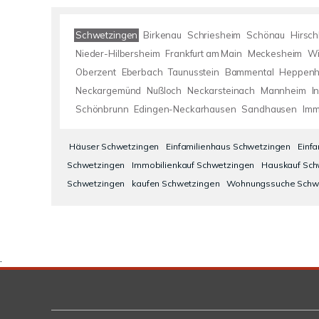
Schwetzingen
Birkenau
Schriesheim
Schönau
Hirsc
Nieder-Hilbersheim
Frankfurt am Main
Meckesheim
Wi
Oberzent
Eberbach
Taunusstein
Bammental
Heppenh
Neckargemünd
Nußloch
Neckarsteinach
Mannheim
I
Schönbrunn
Edingen-Neckarhausen
Sandhausen
Imm
Häuser Schwetzingen
Einfamilienhaus Schwetzingen
Einf
Schwetzingen
Immobilienkauf Schwetzingen
Hauskauf Sch
Schwetzingen
kaufen Schwetzingen
Wohnungssuche Schw
.