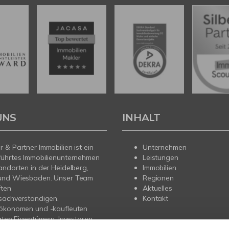
UNS
INHALT
 & Partner Immobilien ist ein
Unternehmen
führtes Immobilienunternehmen
Leistungen
andorten in der Heidelberg,
Immobilien
und Wiesbaden. Unser Team
Regionen
ften
Aktuelles
sachverständigen,
Kontakt
nökonomen und -kaufleuten
vaten Eigentümern, Investoren
gern professionelle