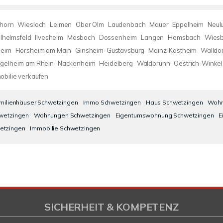
hhorn
Wiesloch
Leimen
Ober Olm
Laudenbach
Mauer
Eppelheim
Neul
lhelmsfeld
Ilvesheim
Mosbach
Dossenheim
Langen
Hemsbach
Wies
eim
Flörsheim am Main
Ginsheim-Gustavsburg
Mainz-Kostheim
Walldor
ngelheim am Rhein
Nackenheim
Heidelberg
Waldbrunn
Oestrich-Winkel
obilie verkaufen
amilienhäuser Schwetzingen
Immo Schwetzingen
Haus Schwetzingen
Wohn
wetzingen
Wohnungen Schwetzingen
Eigentumswohnung Schwetzingen
E
etzingen
Immobilie Schwetzingen
SICHERHEIT & KOMPETENZ