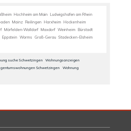
ußheim
Hochheim am Main
Ludwigshafen am Rhein
baden
Mainz
Reilingen
Harxheim
Hockenheim
f
Mörfelden-Walldorf
Maxdorf
Weinheim
Bürstadt
Eppstein
Worms
Groß-Gerau
Stadecken-Elsheim
ung suche Schwetzingen
Wohnungsanzeigen
igentumswohnungen Schwetzingen
Wohnung