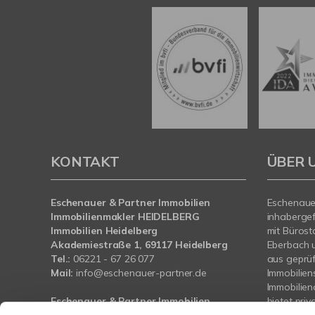
KONTAKT
ÜBER 
Eschenauer & Partner Immobilien
Eschenauer
Immobilienmakler HEIDELBERG
inhaberge
Immobilien Heidelberg
mit Bürost
Akademiestraße 1, 69117 Heidelberg
Eberbach 
Tel.:
06221 - 67 26 077
aus geprü
Mail:
info@eschenauer-partner.de
Immobilien
Immobilie
Eschenauer & Partner Immobilien
bietet pri
Immobilienmakler WIESBADEN
und Bauträ