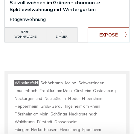
Stilvoll wohnen im Grünen - charmante
Splitlevelwohnung mit Wintergarten
Etagenwohnung
97 m²
3
WOHNFLÄCHE
ZIMMER
Wilhelmsfeld
Schönbrunn
Mainz
Schwetzingen
Laudenbach
Frankfurt am Main
Ginsheim-Gustavsburg
Neckargemünd
Neulußheim
Nieder-Hilbersheim
Heppenheim
Groß-Gerau
Ingelheim am Rhein
Flörsheim am Main
Schönau
Neckarsteinach
Waldbrunn
Bürstadt
Dossenheim
Edingen-Neckarhausen
Heidelberg
Eppelheim