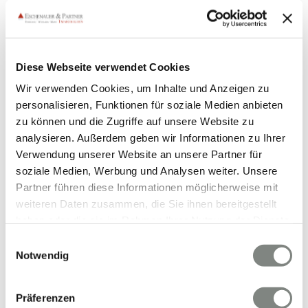
Hemsbach
Mainz-Kostheim
Taunusstein
Wiesbaden
Hirschhorn
Bammental
Eppstein
Birkenau
Maxdorf
Hockenheim
Sandhausen
Mauer
Harxheim
Ober Olm
Stadecken-Elsheim
Wiesloch
Eberbach
Worms
Diese Webseite verwendet Cookies
Mosbach
Ludwigshafen am Rhein
Walldorf
Leimen
Wir verwenden Cookies, um Inhalte und Anzeigen zu
Hochheim am Main
Nußloch
Weinheim
Reilingen
personalisieren, Funktionen für soziale Medien anbieten
Mainz-Kastel
Schriesheim
Nackenheim
Meckesheim
zu können und die Zugriffe auf unsere Website zu
Oberzent
Oestrich-Winkel
Langen
Mannheim
analysieren. Außerdem geben wir Informationen zu Ihrer
Mörfelden-Walldorf
Immobilie verkaufen
Verwendung unserer Website an unsere Partner für
soziale Medien, Werbung und Analysen weiter. Unsere
Partner führen diese Informationen möglicherweise mit
Wohnungssuche Wilhelmsfeld
Häuser Wilhelmsfeld
weiteren Daten zusammen, die Sie ihnen bereitgestellt
Immobilie Wilhelmsfeld
Hauskauf Wilhelmsfeld
haben oder die sie im Rahmen Ihrer Nutzung der Dienste
Wohnungsanzeigen Wilhelmsfeld
Einfamilienhaus
gesammelt haben. Sie geben Einwilligung zu unseren
Wilhelmsfeld
Mietangebote Wilhelmsfeld
kaufen
Einwilligungsauswahl
Cookies, wenn Sie unsere Webseite weiterhin nutzen.
Notwendig
Wilhelmsfeld
Mietwohnung Wilhelmsfeld
Immobilien
Wilhelmsfeld
Wohnungen Wilhelmsfeld
Immo Wilhelmsfeld
Einfamilienhäuser Wilhelmsfeld
Wohnung miete Wilhelmsfeld
Präferenzen