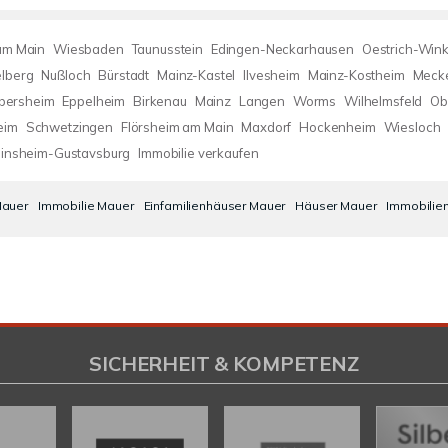
 am Main
Wiesbaden
Taunusstein
Edingen-Neckarhausen
Oestrich-Wink
lberg
Nußloch
Bürstadt
Mainz-Kastel
Ilvesheim
Mainz-Kostheim
Meck
lbersheim
Eppelheim
Birkenau
Mainz
Langen
Worms
Wilhelmsfeld
Ob
eim
Schwetzingen
Flörsheim am Main
Maxdorf
Hockenheim
Wiesloch
insheim-Gustavsburg
Immobilie verkaufen
Mauer
Immobilie Mauer
Einfamilienhäuser Mauer
Häuser Mauer
Immobilie
SICHERHEIT & KOMPETENZ