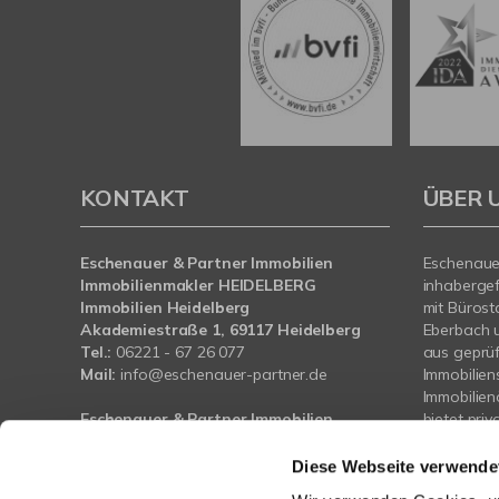
KONTAKT
ÜBER 
Eschenauer & Partner Immobilien
Eschenauer
Immobilienmakler HEIDELBERG
inhaberge
Immobilien Heidelberg
mit Bürost
Akademiestraße 1, 69117 Heidelberg
Eberbach 
Tel.:
06221 - 67 26 077
aus geprü
Mail:
info@eschenauer-partner.de
Immobilien
Immobilie
Eschenauer & Partner Immobilien
bietet pri
Immobilienmakler WIESBADEN
und Bauträ
Immobilien Wiesbaden
Unterstütz
Diese Webseite verwende
Wasserrolle 16, 65201 Wiesbaden
Vermietung