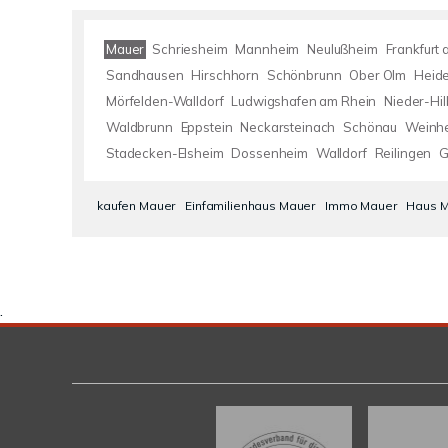
Mauer
Schriesheim
Mannheim
Neulußheim
Frankfurt
Sandhausen
Hirschhorn
Schönbrunn
Ober Olm
Heide
Mörfelden-Walldorf
Ludwigshafen am Rhein
Nieder-Hi
Waldbrunn
Eppstein
Neckarsteinach
Schönau
Weinh
Stadecken-Elsheim
Dossenheim
Walldorf
Reilingen
G
kaufen Mauer
Einfamilienhaus Mauer
Immo Mauer
Haus 
.