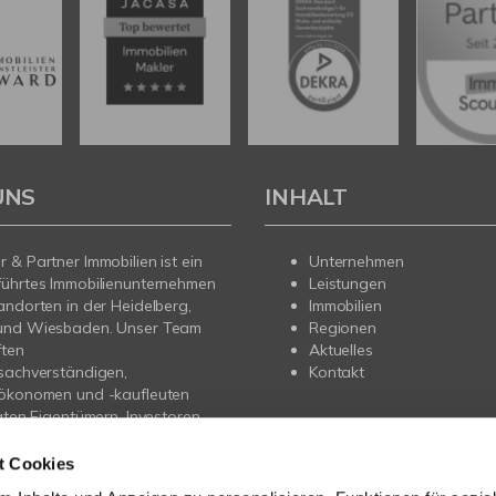
UNS
INHALT
 & Partner Immobilien ist ein
Unternehmen
führtes Immobilienunternehmen
Leistungen
andorten in der Heidelberg,
Immobilien
und Wiesbaden. Unser Team
Regionen
ften
Aktuelles
sachverständigen,
Kontakt
nökonomen und -kaufleuten
vaten Eigentümern, Investoren
gern professionelle
ung beim Verkauf, der
t Cookies
 und der Projektentwicklung.