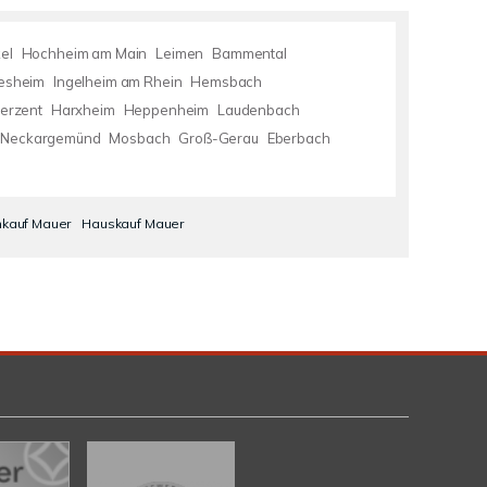
el
Hochheim am Main
Leimen
Bammental
esheim
Ingelheim am Rhein
Hemsbach
erzent
Harxheim
Heppenheim
Laudenbach
Neckargemünd
Mosbach
Groß-Gerau
Eberbach
nkauf Mauer
Hauskauf Mauer