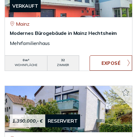
VERKAUFT
Mainz
Modernes Bürogebäude in Mainz Hechtsheim
Mehrfamilienhaus
0 m²
32
WOHNFLÄCHE
ZIMMER
1.390.000,- €
RESERVIERT