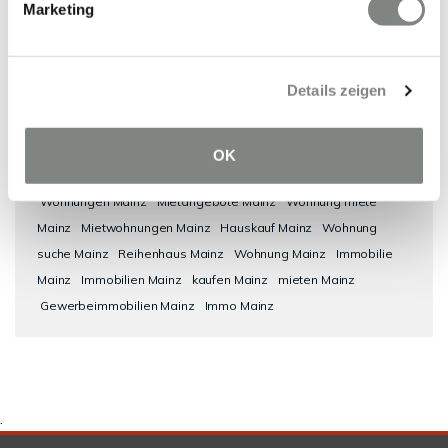
Marketing
Wilhelmsfeld
Nackenheim
Schriesheim
Mainz-Kastel
Immobilie verkaufen
Details zeigen
Haus Mainz
Mietwohnung Mainz
Eigentumswohnungen Mainz
Wohnungssuche Mainz
Einfamilienhäuser Mainz
Bürofläche
Mainz
Einfamilienhaus Mainz
Immobilienkauf Mainz
Büro
OK
Mainz
Eigentumswohnung Mainz
Wohnungsanzeigen Mainz
Wohnungen Mainz
Mietangebote Mainz
Wohnung miete
Mainz
Mietwohnungen Mainz
Hauskauf Mainz
Wohnung
suche Mainz
Reihenhaus Mainz
Wohnung Mainz
Immobilie
Mainz
Immobilien Mainz
kaufen Mainz
mieten Mainz
Gewerbeimmobilien Mainz
Immo Mainz
.