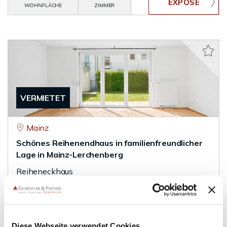
WOHNFLÄCHE
ZIMMER
VERMIETET
Mainz
Schönes Reihenendhaus in familienfreundlicher
Lage in Mainz-Lerchenberg
Reiheneckhaus
120 m²
5
WOHNFLÄCHE
ZIMMER
Diese Webseite verwendet Cookies