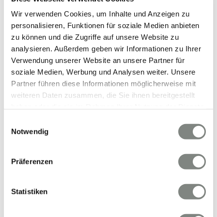
Wir verwenden Cookies, um Inhalte und Anzeigen zu
personalisieren, Funktionen für soziale Medien anbieten
zu können und die Zugriffe auf unsere Website zu
analysieren. Außerdem geben wir Informationen zu Ihrer
Mainz
Ober Olm
Reilingen
Frankfurt am Main
Nußloch
Verwendung unserer Website an unsere Partner für
Meckesheim
Ginsheim-Gustavsburg
Worms
Wiesloch
soziale Medien, Werbung und Analysen weiter. Unsere
Edingen-Neckarhausen
Bürstadt
Harxheim
Partner führen diese Informationen möglicherweise mit
Nieder-Hilbersheim
Hochheim am Main
Waldbrunn
weiteren Daten zusammen, die Sie ihnen bereitgestellt
Wiesbaden
Ludwigshafen am Rhein
Mannheim
haben oder die sie im Rahmen Ihrer Nutzung der Dienste
Eberbach
Mauer
Schönau
Maxdorf
Ilvesheim
gesammelt haben. Sie geben Einwilligung zu unseren
Einwilligungsauswahl
Schwetzingen
Hemsbach
Sandhausen
Neckargemünd
Cookies, wenn Sie unsere Webseite weiterhin nutzen.
Notwendig
Mosbach
Hirschhorn
Ingelheim am Rhein
Eppelheim
Laudenbach
Mainz-Kostheim
Langen
Dossenheim
Präferenzen
Eppstein
Flörsheim am Main
Mörfelden-Walldorf
Neulußheim
Oestrich-Winkel
Groß-Gerau
Neckarsteinach
Stadecken-Elsheim
Schönbrunn
Statistiken
Leimen
Weinheim
Birkenau
Bammental
Oberzent
Walldorf
Taunusstein
Heppenheim
Hockenheim