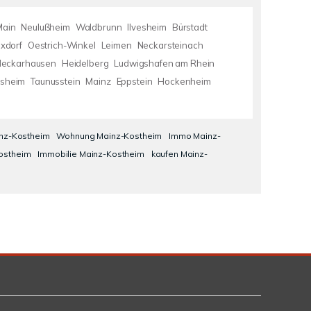
Main
Neulußheim
Waldbrunn
Ilvesheim
Bürstadt
xdorf
Oestrich-Winkel
Leimen
Neckarsteinach
Neckarhausen
Heidelberg
Ludwigshafen am Rhein
sheim
Taunusstein
Mainz
Eppstein
Hockenheim
nz-Kostheim
Wohnung Mainz-Kostheim
Immo Mainz-
ostheim
Immobilie Mainz-Kostheim
kaufen Mainz-