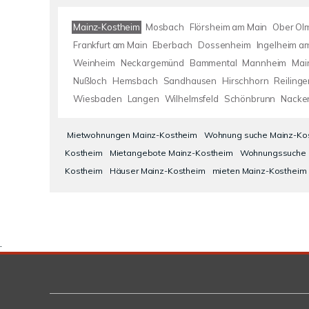
Mainz-Kostheim
Mosbach
Flörsheim am Main
Ober Ol
Frankfurt am Main
Eberbach
Dossenheim
Ingelheim a
Weinheim
Neckargemünd
Bammental
Mannheim
Mai
Nußloch
Hemsbach
Sandhausen
Hirschhorn
Reilinge
Wiesbaden
Langen
Wilhelmsfeld
Schönbrunn
Nacke
Mietwohnungen Mainz-Kostheim
Wohnung suche Mainz-Ko
Kostheim
Mietangebote Mainz-Kostheim
Wohnungssuche 
Kostheim
Häuser Mainz-Kostheim
mieten Mainz-Kostheim
.