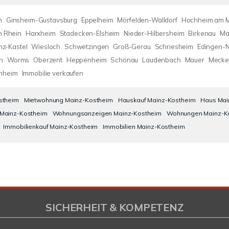
m
Ginsheim-Gustavsburg
Eppelheim
Mörfelden-Walldorf
Hochheim am 
m Rhein
Harxheim
Stadecken-Elsheim
Nieder-Hilbersheim
Birkenau
Ma
nz-Kastel
Wiesloch
Schwetzingen
Groß-Gerau
Schriesheim
Edingen-
n
Worms
Oberzent
Heppenheim
Schönau
Laudenbach
Mauer
Mecke
nheim
Immobilie verkaufen
stheim
Mietwohnung Mainz-Kostheim
Hauskauf Mainz-Kostheim
Haus Mai
Mainz-Kostheim
Wohnungsanzeigen Mainz-Kostheim
Wohnungen Mainz-K
Immobilienkauf Mainz-Kostheim
Immobilien Mainz-Kostheim
SICHERHEIT & KOMPETENZ