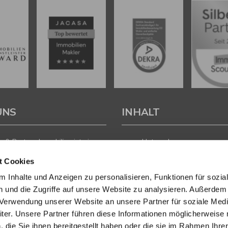
UNS
INHALT
 & Partner Immobilien ist ein
Unternehmen
führtes Immobilienunternehmen
Leistungen
t Cookies
andorten in der Heidelberg,
Immobilien
und Wiesbaden. Unser Team
Regionen
 Inhalte und Anzeigen zu personalisieren, Funktionen für sozia
ften
Aktuelles
 und die Zugriffe auf unsere Website zu analysieren. Außerdem
sachverständigen,
Kontakt
r Verwendung unserer Website an unsere Partner für soziale Med
nökonomen und -kaufleuten
vaten Eigentümern, Investoren
er. Unsere Partner führen diese Informationen möglicherweise 
gern professionelle
die Sie ihnen bereitgestellt haben oder die sie im Rahmen Ihre