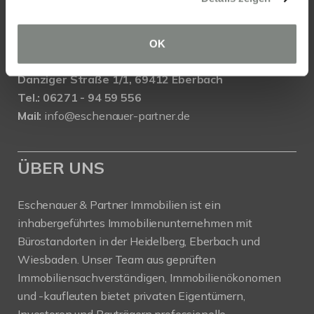
Mail:
info@eschenauer-partner.de
Eschenauer & Partner Immobilien
OK
Immobilienmakler EBERBACH
Danziger Straße 1/1, 69412 Eberbach
Tel.: 06271 - 94 59 556
Mail:
info@eschenauer-partner.de
ÜBER UNS
Eschenauer & Partner Immobilien ist ein
inhabergeführtes Immobilienunternehmen mit
Bürostandorten in der Heidelberg, Eberbach und
Wiesbaden. Unser Team aus geprüften
Immobiliensachverständigen, Immobilienökonomen
und -kaufleuten bietet privaten Eigentümern,
Investoren und Bauträgern professionelle