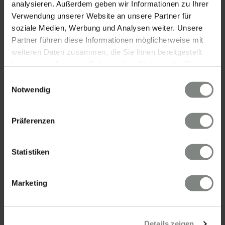
analysieren. Außerdem geben wir Informationen zu Ihrer
Verwendung unserer Website an unsere Partner für
soziale Medien, Werbung und Analysen weiter. Unsere
Partner führen diese Informationen möglicherweise mit
KONTAKT
weiteren Daten zusammen, die Sie ihnen bereitgestellt
haben oder die sie im Rahmen Ihrer Nutzung der Dienste
Eschenauer & Partner Immobilien
gesammelt haben. Sie geben Einwilligung zu unseren
Einwilligungsauswahl
Immobilienmakler HEIDELBERG
Cookies, wenn Sie unsere Webseite weiterhin nutzen.
Notwendig
Immobilien Heidelberg
Akademiestraße 1, 69117 Heidelberg
Präferenzen
Tel.:
06221 - 67 26 077
Mail:
info@eschenauer-partner.de
Statistiken
Eschenauer & Partner Immobilien
Immobilienmakler WIESBADEN
Marketing
Immobilien Wiesbaden
Wasserrolle 16, 65201 Wiesbaden
Tel.: 0611 - 900 66 743
Details zeigen