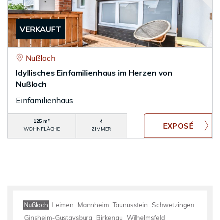
VERKAUFT
Nußloch
Idyllisches Einfamilienhaus im Herzen von
Nußloch
Einfamilienhaus
125 m²
4
WOHNFLÄCHE
ZIMMER
Nußloch
Leimen
Mannheim
Taunusstein
Schwetzingen
Ginsheim-Gustavsburg
Birkenau
Wilhelmsfeld