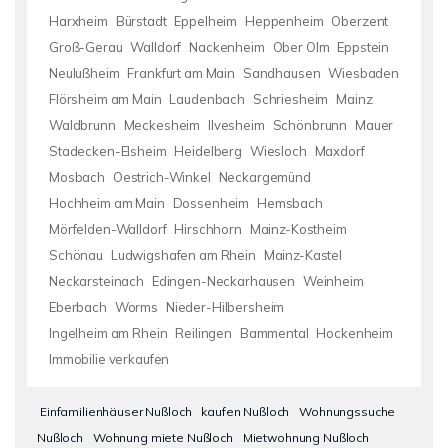
Harxheim
Bürstadt
Eppelheim
Heppenheim
Oberzent
Groß-Gerau
Walldorf
Nackenheim
Ober Olm
Eppstein
Neulußheim
Frankfurt am Main
Sandhausen
Wiesbaden
Flörsheim am Main
Laudenbach
Schriesheim
Mainz
Waldbrunn
Meckesheim
Ilvesheim
Schönbrunn
Mauer
Stadecken-Elsheim
Heidelberg
Wiesloch
Maxdorf
Mosbach
Oestrich-Winkel
Neckargemünd
Hochheim am Main
Dossenheim
Hemsbach
Mörfelden-Walldorf
Hirschhorn
Mainz-Kostheim
Schönau
Ludwigshafen am Rhein
Mainz-Kastel
Neckarsteinach
Edingen-Neckarhausen
Weinheim
Eberbach
Worms
Nieder-Hilbersheim
Ingelheim am Rhein
Reilingen
Bammental
Hockenheim
Immobilie verkaufen
Einfamilienhäuser Nußloch
kaufen Nußloch
Wohnungssuche
Nußloch
Wohnung miete Nußloch
Mietwohnung Nußloch