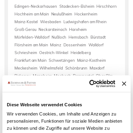
Edingen-Neckarhausen
Stadecken-Elsheim
Hirschhorn
Hochheim am Main
Neulußheim
Hockenheim
Mainz-Kastel
Wiesbaden
Ludwigshafen am Rhein
Groß-Gerau
Neckarsteinach
Harxheim
Mörfelden-Walldorf
Nußloch
Hemsbach
Bürstadt
Flörsheim am Main
Mainz
Dossenheim
Walldorf
Schriesheim
Oestrich-Winkel
Heidelberg
Frankfurt am Main
Schwetzingen
Mainz-Kostheim
Meckesheim
Wilhelmsfeld
Schönbrunn
Maxdorf
Birkenau
Mannheim
Mosbach
Bammental
Ober Olm
Oberzent
Schönau
Neckargemünd
Immobilie verkaufen
Mietangebote Eberbach
Wohnungssuche Eberbach
Diese Webseite verwendet Cookies
Wohnungsanzeigen Eberbach
Wohnungen Eberbach
kaufen
Wir verwenden Cookies, um Inhalte und Anzeigen zu
Eberbach
Büro Eberbach
Immobilie Eberbach
Einfamilienhaus
personalisieren, Funktionen für soziale Medien anbieten
Eberbach
Wohnung suche Eberbach
mieten Eberbach
zu können und die Zugriffe auf unsere Website zu
Wohnung miete Eberbach
Immobilien Eberbach
Immo