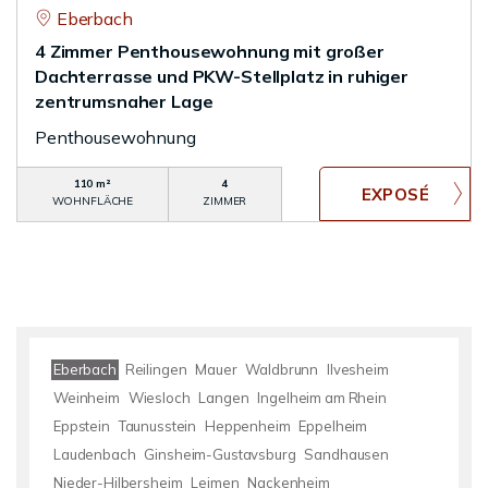
Eberbach
4 Zimmer Penthousewohnung mit großer
Dachterrasse und PKW-Stellplatz in ruhiger
zentrumsnaher Lage
Penthousewohnung
110 m²
4
WOHNFLÄCHE
ZIMMER
Eberbach
Reilingen
Mauer
Waldbrunn
Ilvesheim
Weinheim
Wiesloch
Langen
Ingelheim am Rhein
Eppstein
Taunusstein
Heppenheim
Eppelheim
Laudenbach
Ginsheim-Gustavsburg
Sandhausen
Nieder-Hilbersheim
Leimen
Nackenheim