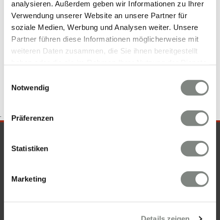
analysieren. Außerdem geben wir Informationen zu Ihrer
Eberbach
Gewerbeimmobilien Eberbach
Wohnung Eberbach
Verwendung unserer Website an unsere Partner für
Bürofläche Eberbach
Immobilienkauf Eberbach
Grundstücke
soziale Medien, Werbung und Analysen weiter. Unsere
Eberbach
Mietwohnungen Eberbach
Häuser Eberbach
Partner führen diese Informationen möglicherweise mit
Grundstück Eberbach
Mietwohnung Eberbach
weiteren Daten zusammen, die Sie ihnen bereitgestellt
Einfamilienhäuser Eberbach
Hauskauf Eberbach
haben oder die sie im Rahmen Ihrer Nutzung der Dienste
gesammelt haben. Sie geben Einwilligung zu unseren
Einwilligungsauswahl
Cookies, wenn Sie unsere Webseite weiterhin nutzen.
Notwendig
.
Präferenzen
SICHERHEIT & KOMPETENZ
Statistiken
Marketing
Details zeigen